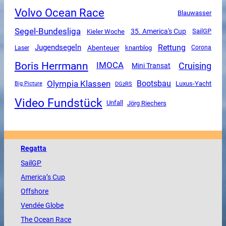
Volvo Ocean Race
Blauwasser
Segel-Bundesliga
35. America's Cup
SailGP
Kieler Woche
Rettung
Jugendsegeln
Abenteuer
knarrblog
Corona
Laser
Boris Herrmann
Cruising
IMOCA
Mini Transat
Olympia Klassen
Bootsbau
Luxus-Yacht
DGzRS
Big Picture
Video Fundstück
Unfall
Jörg Riechers
Regatta
SailGP
America
’s Cup
Offshore
Vendée
Globe
The
Ocean
Race