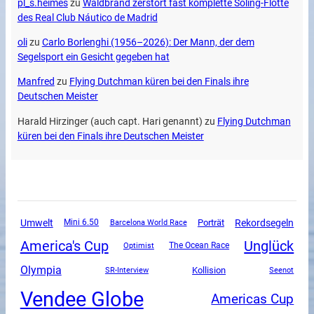
pl_s.heimes
zu
Waldbrand zerstört fast komplette Soling-Flotte
des Real Club Náutico de Madrid
oli
zu
Carlo Borlenghi (1956–2026): Der Mann, der dem
Segelsport ein Gesicht gegeben hat
Manfred
zu
Flying Dutchman küren bei den Finals ihre
Deutschen Meister
Harald Hirzinger (auch capt. Hari genannt)
zu
Flying Dutchman
küren bei den Finals ihre Deutschen Meister
Umwelt
Rekordsegeln
Mini 6.50
Porträt
Barcelona World Race
America's Cup
Unglück
The Ocean Race
Optimist
Olympia
SR-Interview
Kollision
Seenot
Vendee Globe
Americas Cup