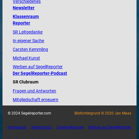
Verschiedenes
Newsletter
Klassenraum
Reporter
SR Leitgedanke
In eigener Sache
Carsten Kemmling
Michael Kunst
Werben auf SegelReporter
Der SegelReporter-Podcast
SR Clubraum
Fragen und Antworten
Mitgliedschaft erneuern
© 2024 Segelreporter.com
Bildhintergrund © 2020 Jan Maas
Impressum
Datenschutz
Cookie-Manager
Werben auf SegelReporter