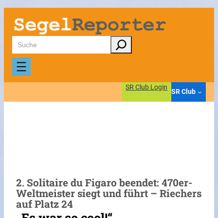
Zum
Inhalt
springen
Suchen
SR Club Login
SR Club
2. Solitaire du Figaro beendet: 470er-
Weltmeister siegt und führt – Riechers
auf Platz 24
„Es war so cool!“