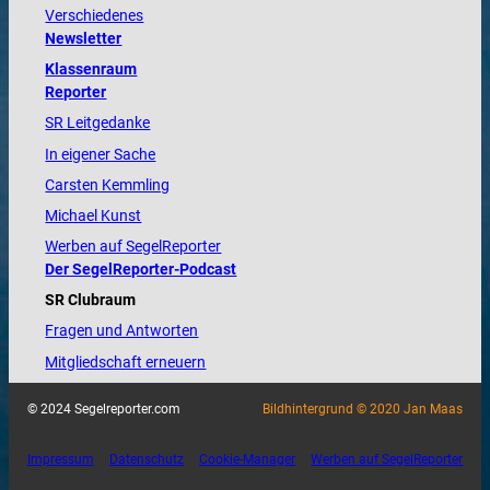
Verschiedenes
Newsletter
Klassenraum
Reporter
SR Leitgedanke
In eigener Sache
Carsten Kemmling
Michael Kunst
Werben auf SegelReporter
Der SegelReporter-Podcast
SR Clubraum
Fragen und Antworten
Mitgliedschaft erneuern
© 2024 Segelreporter.com
Bildhintergrund © 2020 Jan Maas
Impressum
Datenschutz
Cookie-Manager
Werben auf SegelReporter