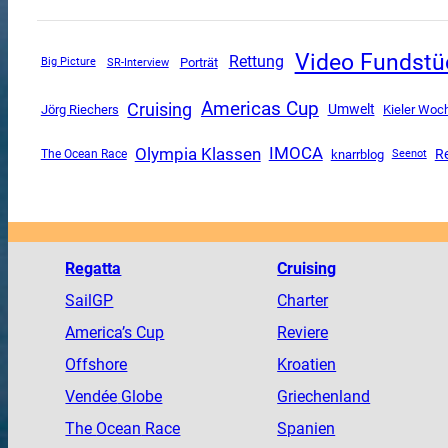
Video Fundstü
Rettung
SR-Interview
Porträt
Big Picture
Americas Cup
Cruising
Umwelt
Jörg Riechers
Kieler Woc
Olympia Klassen
IMOCA
R
The Ocean Race
knarrblog
Seenot
Regatta
Cruising
SailGP
Charter
America
’s Cup
Reviere
Offshore
Kroatien
Vendée
Globe
Griechenland
The
Ocean
Race
Spanien