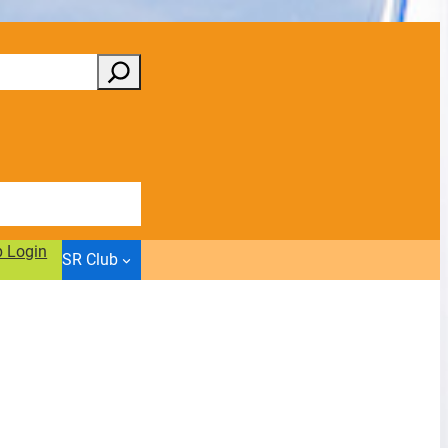
b Login
SR Club