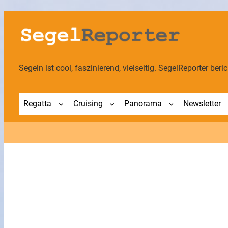
Zum
Inhalt
springen
Segeln ist cool, faszinierend, vielseitig. SegelReporter berich
Regatta
Cruising
Panorama
Newsletter