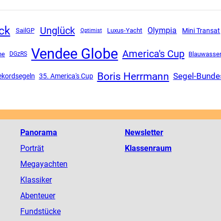
ck
Unglück
Olympia
Mini Transat
SailGP
Luxus-Yacht
Optimist
Vendee Globe
America's Cup
he
DGzRS
Blauwasse
Boris Herrmann
Segel-Bunde
ekordsegeln
35. America's Cup
Panorama
Newsletter
Porträt
Klassenraum
Megayachten
Klassiker
Abenteuer
Fundstücke