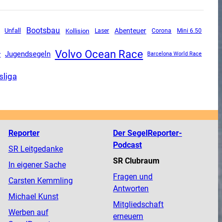
Bootsbau
Unfall
Abenteuer
Kollision
Corona
Mini 6.50
Laser
Volvo Ocean Race
Jugendsegeln
r
Barcelona World Race
sliga
Reporter
Der SegelReporter-
Podcast
SR Leitgedanke
SR Clubraum
In eigener Sache
Fragen und
Carsten Kemmling
Antworten
Michael Kunst
Mitgliedschaft
Werben auf
erneuern