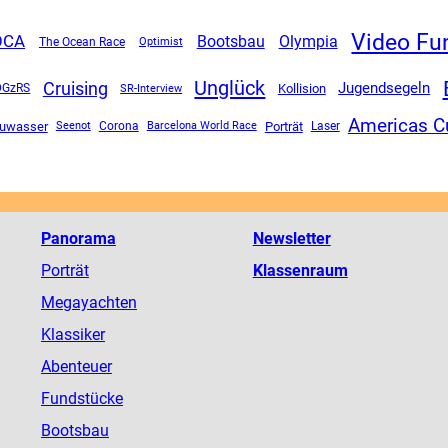
Video Fu
OCA
Olympia
Bootsbau
The Ocean Race
Optimist
Unglück
Cruising
Jugendsegeln
DGzRS
SR-Interview
Kollision
Americas C
auwasser
Corona
Porträt
Seenot
Barcelona World Race
Laser
Panorama
Newsletter
Porträt
Klassenraum
Megayachten
Klassiker
Abenteuer
Fundstücke
Bootsbau