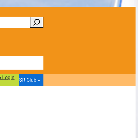
b Login
SR Club