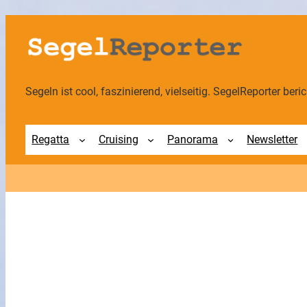
Zum
Inhalt
springen
Segeln ist cool, faszinierend, vielseitig. SegelReporter berich
Regatta
Cruising
Panorama
Newsletter