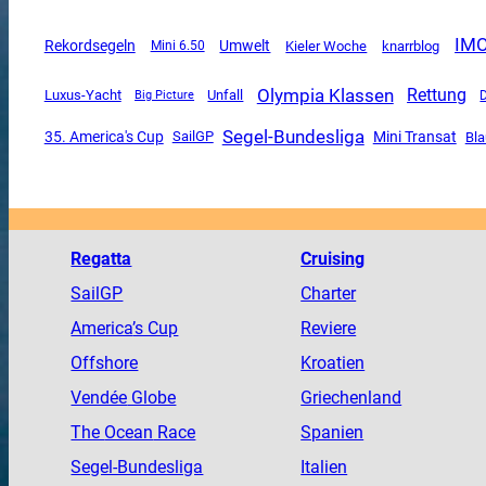
IM
Rekordsegeln
Umwelt
Mini 6.50
Kieler Woche
knarrblog
Olympia Klassen
Rettung
Luxus-Yacht
Unfall
Big Picture
Segel-Bundesliga
Mini Transat
35. America's Cup
SailGP
Bl
Regatta
Cruising
SailGP
Charter
America
’s Cup
Reviere
Offshore
Kroatien
Vendée
Globe
Griechenland
The
Ocean
Race
Spanien
Segel-Bundesliga
Italien