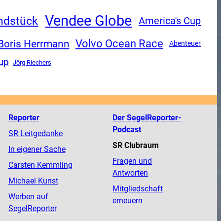
Vendee Globe
ndstück
America's Cup
Volvo Ocean Race
Boris Herrmann
Abenteuer
up
Jörg Riechers
Reporter
Der SegelReporter-
Podcast
SR Leitgedanke
SR Clubraum
In eigener Sache
Fragen und
Carsten Kemmling
Antworten
Michael Kunst
Mitgliedschaft
Werben auf
erneuern
SegelReporter