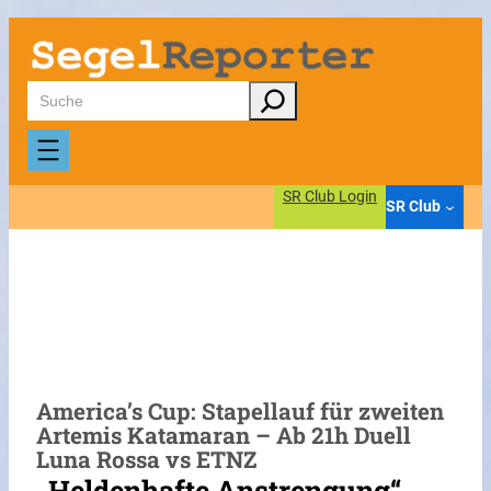
Zum
Inhalt
springen
Suchen
SR Club Login
SR Club
America’s Cup: Stapellauf für zweiten
Artemis Katamaran – Ab 21h Duell
Luna Rossa vs ETNZ
„Heldenhafte Anstrengung“