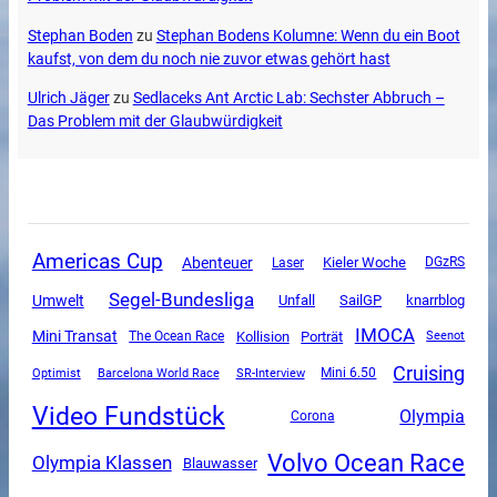
Stephan Boden
zu
Stephan Bodens Kolumne: Wenn du ein Boot
kaufst, von dem du noch nie zuvor etwas gehört hast
Ulrich Jäger
zu
Sedlaceks Ant Arctic Lab: Sechster Abbruch –
Das Problem mit der Glaubwürdigkeit
Americas Cup
Abenteuer
Kieler Woche
DGzRS
Laser
Segel-Bundesliga
Umwelt
Unfall
SailGP
knarrblog
IMOCA
Mini Transat
The Ocean Race
Kollision
Porträt
Seenot
Cruising
SR-Interview
Mini 6.50
Optimist
Barcelona World Race
Video Fundstück
Olympia
Corona
Volvo Ocean Race
Olympia Klassen
Blauwasser