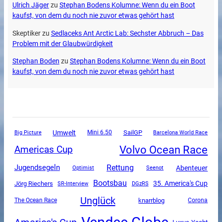
Ulrich Jäger
zu
Stephan Bodens Kolumne: Wenn du ein Boot
kaufst, von dem du noch nie zuvor etwas gehört hast
Skeptiker
zu
Sedlaceks Ant Arctic Lab: Sechster Abbruch – Das
Problem mit der Glaubwürdigkeit
Stephan Boden
zu
Stephan Bodens Kolumne: Wenn du ein Boot
kaufst, von dem du noch nie zuvor etwas gehört hast
Umwelt
SailGP
Mini 6.50
Big Picture
Barcelona World Race
Volvo Ocean Race
Americas Cup
Rettung
Jugendsegeln
Abenteuer
Optimist
Seenot
Bootsbau
35. America's Cup
Jörg Riechers
SR-Interview
DGzRS
Unglück
The Ocean Race
knarrblog
Corona