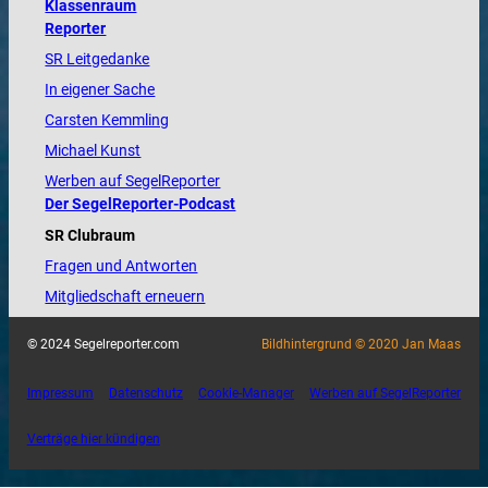
Klassenraum
Reporter
SR Leitgedanke
In eigener Sache
Carsten Kemmling
Michael Kunst
Werben auf SegelReporter
Der SegelReporter-Podcast
SR Clubraum
Fragen und Antworten
Mitgliedschaft erneuern
© 2024 Segelreporter.com
Bildhintergrund © 2020 Jan Maas
Impressum
Datenschutz
Cookie-Manager
Werben auf SegelReporter
Verträge hier kündigen