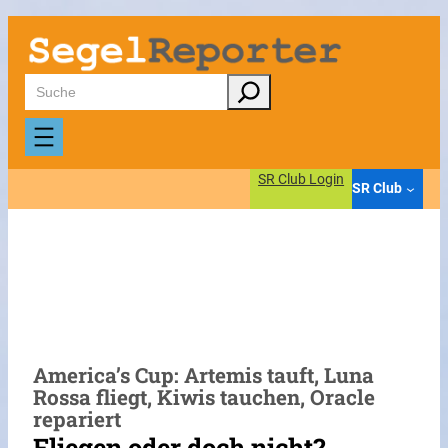
Zum
Inhalt
springen
Suchen
SR Club Login
SR Club
America’s Cup: Artemis tauft, Luna
Rossa fliegt, Kiwis tauchen, Oracle
repariert
Fliegen oder doch nicht?