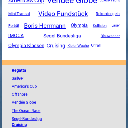
Vendee Globe
America's Cup
Luxus-Yacht
Video Fundstück
Mini Transat
Rekordsegeln
Boris Herrmann
Olympia
Porträt
Kollision
Laser
Segel-Bundesliga
IMOCA
Blauwasser
Olympia Klassen
Cruising
Unfall
Kieler Woche
Regatta
SailGP
America
’s Cup
Offshore
Vendée
Globe
The
Ocean
Race
Segel-Bundesliga
Cruising