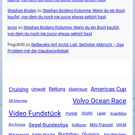
Stephan Boden
zu
Stephan Bodens Kolumne: Wenn du ein Boot
kaufst, von dem du noch nie zuvor etwas gehört hast
jorgo
zu
Stephan Bodens Kolumne: Wenn du ein Boot kaufst,
von dem du noch nie zuvor etwas gehört hast
Pogo850
zu
Sedlaceks Ant Arctic Lab: Sechster Abbruch – Das
Problem mit der Glaubwürdigkeit
Americas Cup
Cruising
Rettung
Umwelt
Abenteuer
Volvo Ocean Race
SR-Interview
Video Fundstück
Porträt
DGzRS
knarrblog
Laser
Segel-Bundesliga
Mini Transat
Unfall
Kollision
Big Picture
Olympia
Bootsbau
Blauwasser
Kieler Woche
Jörg Riechers