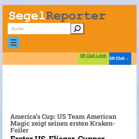
Zum
Inhalt
springen
Suchen
SR Club Login
SR Club
America’s Cup: US Team American
Magic zeigt seinen ersten Kraken-
Foiler
Erster US-Flieger-Cupper