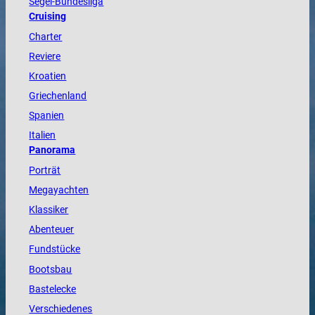
Segel-Bundesliga
Cruising
Charter
Reviere
Kroatien
Griechenland
Spanien
Italien
Panorama
Porträt
Megayachten
Klassiker
Abenteuer
Fundstücke
Bootsbau
Bastelecke
Verschiedenes