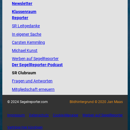
Newsletter
Klassenraum
Reporter
SR Leitgedanke
In eigener Sache
Carsten Kemmling
Michael Kunst
Werben auf SegelReporter
Der SegelReporter-Podcast
SR Clubraum
Fragen und Antworten
Mitgliedschaft erneuern
© 2024 Segelreporter.com
Bildhintergrund © 2020 Jan Maas
Impressum
Datenschutz
Cookie-Manager
Werben auf SegelReporter
Verträge hier kündigen