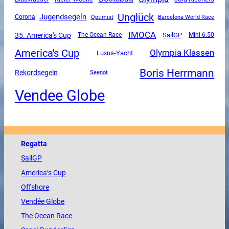
Unglück
Jugendsegeln
Corona
Optimist
Barcelona World Race
IMOCA
35. America's Cup
SailGP
The Ocean Race
Mini 6.50
America's Cup
Olympia Klassen
Luxus-Yacht
Boris Herrmann
Rekordsegeln
Seenot
Vendee Globe
Regatta
SailGP
America
’s Cup
Offshore
Vendée
Globe
The
Ocean
Race