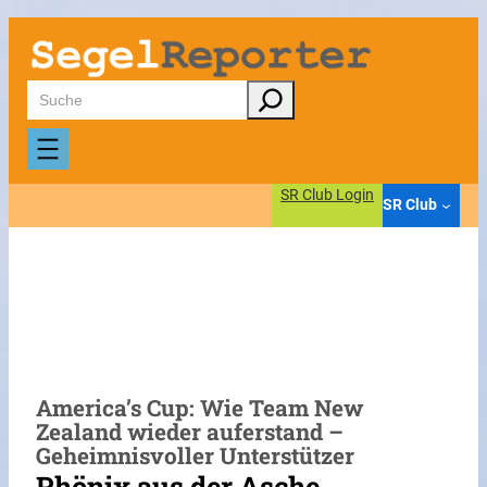
Zum
Inhalt
springen
Suchen
SR Club Login
SR Club
America’s Cup: Wie Team New
Zealand wieder auferstand –
Geheimnisvoller Unterstützer
Phönix aus der Asche