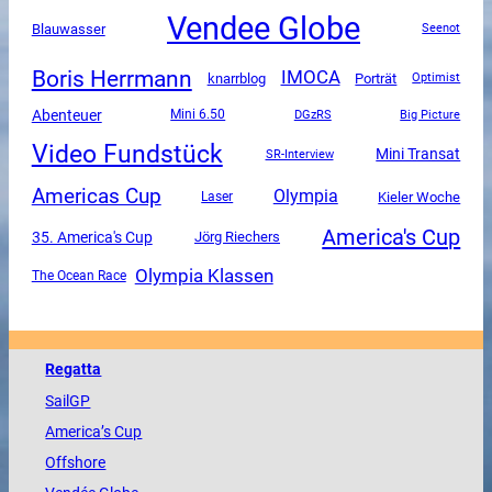
Vendee Globe
Blauwasser
Seenot
Boris Herrmann
IMOCA
knarrblog
Porträt
Optimist
Abenteuer
Mini 6.50
DGzRS
Big Picture
Video Fundstück
Mini Transat
SR-Interview
Americas Cup
Olympia
Kieler Woche
Laser
America's Cup
35. America's Cup
Jörg Riechers
Olympia Klassen
The Ocean Race
Regatta
SailGP
America
’s Cup
Offshore