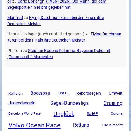
oli
zu
Carlo Borlenghi (1956–2026): Der Mann, der dem
Segelsport ein Gesicht gegeben hat
Manfred
zu
Flying Dutchman küren bei den Finals ihre
Deutschen Meister
Harald Hirzinger (auch capt. Hari genannt)
zu
Flying Dutchman
küren bei den Finals ihre Deutschen Meister
PL_Tom
zu
Stephan Bodens Kolumne: Bayesian Doku mit
„Traumschiff“-Momenten
Bootsbau
Unfall
Rekordsegeln
Umwelt
Kollision
Segel-Bundesliga
Cruising
Jugendsegeln
Unglück
SailGP
Corona
Barcelona World Race
Volvo Ocean Race
Rettung
Luxus-Yacht