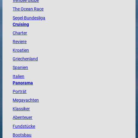
Vendée
Globe
The
Ocean
Race
Segel-Bundesliga
Cruising
Charter
Reviere
Kroatien
Griechenland
Spanien
Italien
Panorama
Porträt
Megayachten
Klassiker
Abenteuer
Fundstücke
Bootsbau