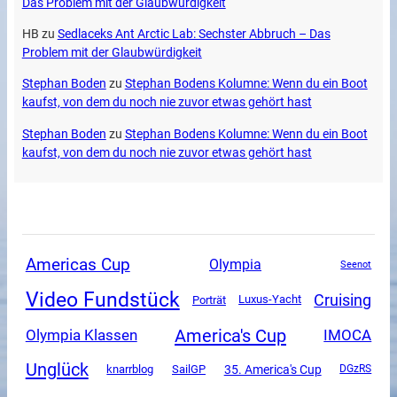
Das Problem mit der Glaubwürdigkeit
HB
zu
Sedlaceks Ant Arctic Lab: Sechster Abbruch – Das
Problem mit der Glaubwürdigkeit
Stephan Boden
zu
Stephan Bodens Kolumne: Wenn du ein Boot
kaufst, von dem du noch nie zuvor etwas gehört hast
Stephan Boden
zu
Stephan Bodens Kolumne: Wenn du ein Boot
kaufst, von dem du noch nie zuvor etwas gehört hast
Americas Cup
Olympia
Seenot
Video Fundstück
Cruising
Luxus-Yacht
Porträt
America's Cup
Olympia Klassen
IMOCA
Unglück
SailGP
35. America's Cup
knarrblog
DGzRS