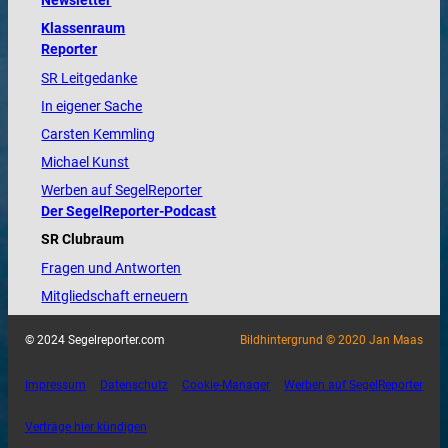
Newsletter
Klassenraum
Reporter
SR Leitgedanke
In eigener Sache
Carsten Kemmling
Michael Kunst
Werben auf SegelReporter
Der SegelReporter-Podcast
SR Clubraum
Fragen und Antworten
Mitgliedschaft erneuern
© 2024 Segelreporter.com
Bildhintergrund © 2020 Jan Maas
Impressum
Datenschutz
Cookie-Manager
Werben auf SegelReporter
Verträge hier kündigen