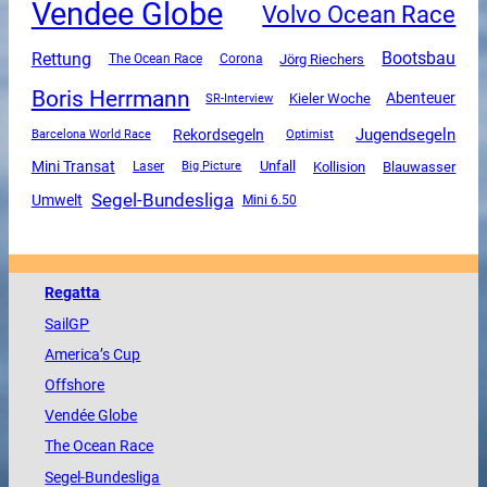
Vendee Globe
Volvo Ocean Race
Rettung
Bootsbau
The Ocean Race
Corona
Jörg Riechers
Boris Herrmann
Abenteuer
SR-Interview
Kieler Woche
Jugendsegeln
Rekordsegeln
Barcelona World Race
Optimist
Mini Transat
Unfall
Kollision
Blauwasser
Laser
Big Picture
Segel-Bundesliga
Umwelt
Mini 6.50
Regatta
SailGP
America
’s Cup
Offshore
Vendée
Globe
The
Ocean
Race
Segel-Bundesliga