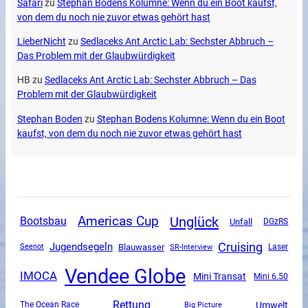
Safari
zu
Stephan Bodens Kolumne: Wenn du ein Boot kaufst,
von dem du noch nie zuvor etwas gehört hast
LieberNicht
zu
Sedlaceks Ant Arctic Lab: Sechster Abbruch –
Das Problem mit der Glaubwürdigkeit
HB
zu
Sedlaceks Ant Arctic Lab: Sechster Abbruch – Das
Problem mit der Glaubwürdigkeit
Stephan Boden
zu
Stephan Bodens Kolumne: Wenn du ein Boot
kaufst, von dem du noch nie zuvor etwas gehört hast
Unglück
Americas Cup
Bootsbau
Unfall
DGzRS
Cruising
Jugendsegeln
Blauwasser
SR-Interview
Seenot
Laser
Vendee Globe
IMOCA
Mini Transat
Mini 6.50
Rettung
Umwelt
The Ocean Race
Big Picture