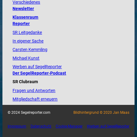
Verschiedenes
Newsletter
Klassenraum
Reporter
SR Leitgedanke
In eigener Sache
Carsten Kemmling
Michael Kunst
Werben auf SegelReporter
Der SegelReporter-Podcast
SR Clubraum
Fragen und Antworten
Mitgliedschaft erneuern
© 2024 Segelreporter.com
Bildhintergrund © 2020 Jan Maas
Impressum
Datenschutz
Cookie-Manager
Werben auf SegelReporter