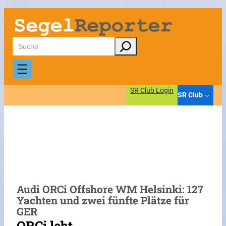
Zum
Inhalt
springen
Suchen
SR Club Login
SR Club
Audi ORCi Offshore WM Helsinki: 127
Yachten und zwei fünfte Plätze für
GER
ORCi lebt