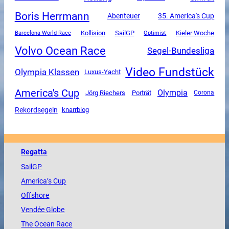
Boris Herrmann
Abenteuer
35. America's Cup
SailGP
Kollision
Kieler Woche
Barcelona World Race
Optimist
Volvo Ocean Race
Segel-Bundesliga
Video Fundstück
Olympia Klassen
Luxus-Yacht
America's Cup
Olympia
Jörg Riechers
Porträt
Corona
Rekordsegeln
knarrblog
Regatta
SailGP
America
’s Cup
Offshore
Vendée
Globe
The
Ocean
Race