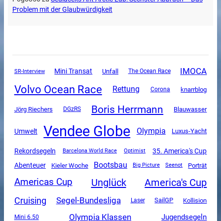
Problem mit der Glaubwürdigkeit
IMOCA
Mini Transat
Unfall
SR-Interview
The Ocean Race
Volvo Ocean Race
Rettung
Corona
knarrblog
Boris Herrmann
Jörg Riechers
DGzRS
Blauwasser
Vendee Globe
Olympia
Umwelt
Luxus-Yacht
Rekordsegeln
35. America's Cup
Barcelona World Race
Optimist
Bootsbau
Abenteuer
Kieler Woche
Porträt
Big Picture
Seenot
Unglück
America's Cup
Americas Cup
Cruising
Segel-Bundesliga
SailGP
Kollision
Laser
Olympia Klassen
Jugendsegeln
Mini 6.50