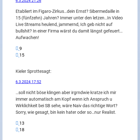
6.3.2024 21:26
Etabliert im Figaro-Zirkus…dein Ernst? Sibermedaille in
15 (fünfzehn) Jahren? Immer unter den letzen…In Video
Live Streams heulend, jammernd, Ich geb nicht auf
bullshit? In einer Firma wärst du damit längst gefeuert…
Aufwachen!
9
15
Kieler Sprotte
sagt:
6.3.2024 17:52
…soll nicht böse klingen aber irgrndwie kratze ich mir
immer automatisch am Kopf wenn ich Anspruch u
Wirklichkeit bei SB sehe, wäre Naiv das richtige Wort?
Sorry, wie gesagt, bin kein hater oder so…nur Realist.
13
18