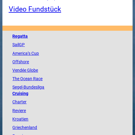
Video Fundstück
Regatta
SailGP
America
’s Cup
Offshore
Vendée
Globe
The
Ocean
Race
Segel-Bundesliga
Cruising
Charter
Reviere
Kroatien
Griechenland