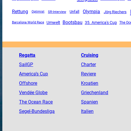
Rettung
Olympia
Unfall
SR-Interview
Jörg Riechers
Optimist
Bootsbau
Umwelt
35. America's Cup
The Oc
Barcelona World Race
Regatta
Cruising
SailGP
Charter
America
’s Cup
Reviere
Offshore
Kroatien
Vendée
Globe
Griechenland
The
Ocean
Race
Spanien
Segel-Bundesliga
Italien