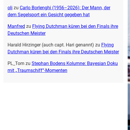
oli
zu
Carlo Borlenghi (1956–2026): Der Mann, der
dem Segelsport ein Gesicht gegeben hat
Manfred
zu
Flying Dutchman küren bei den Finals ihre
Deutschen Meister
Harald Hirzinger (auch capt. Hari genannt)
zu
Flying
Dutchman küren bei den Finals ihre Deutschen Meister
PL_Tom
zu
Stephan Bodens Kolumne: Bayesian Doku
mit „Traumschiff“-Momenten