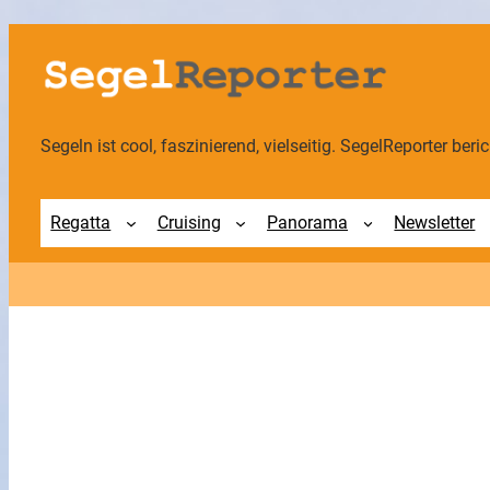
Zum
Inhalt
springen
Segeln ist cool, faszinierend, vielseitig. SegelReporter berich
Regatta
Cruising
Panorama
Newsletter