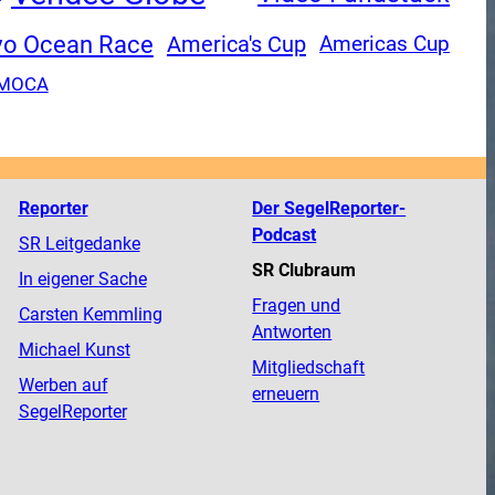
vo Ocean Race
America's Cup
Americas Cup
IMOCA
Reporter
Der SegelReporter-
Podcast
SR Leitgedanke
SR Clubraum
In eigener Sache
Fragen und
Carsten Kemmling
Antworten
Michael Kunst
Mitgliedschaft
Werben auf
erneuern
SegelReporter