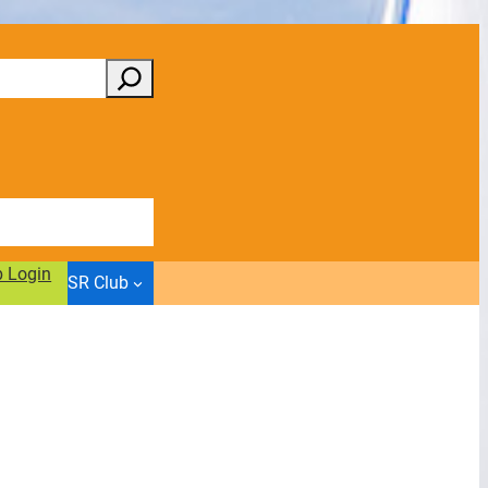
b Login
SR Club