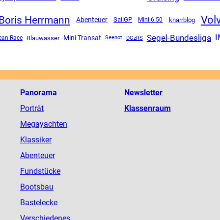
Vol
Boris Herrmann
Abenteuer
SailGP
Mini 6.50
knarrblog
Segel-Bundesliga
Mini Transat
ean Race
Blauwasser
DGzRS
Seenot
Panorama
Newsletter
Porträt
Klassenraum
Megayachten
Klassiker
Abenteuer
Fundstücke
Bootsbau
Bastelecke
Verschiedenes