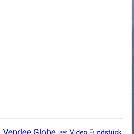
Vendee Globe
Video Fundstück
e
Laser