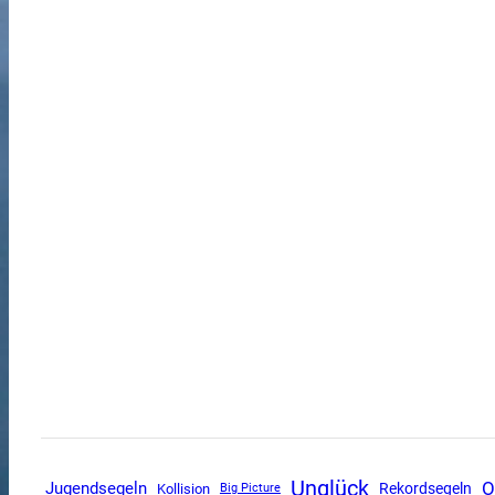
Unglück
O
Jugendsegeln
Rekordsegeln
Kollision
Big Picture