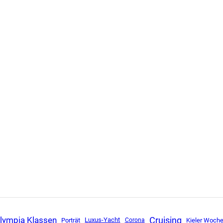
lympia Klassen
Cruising
Luxus-Yacht
Porträt
Corona
Kieler Woch