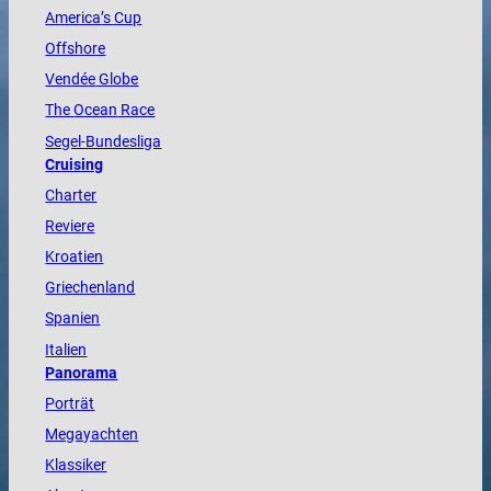
America
’s Cup
Offshore
Vendée
Globe
The
Ocean
Race
Segel-Bundesliga
Cruising
Charter
Reviere
Kroatien
Griechenland
Spanien
Italien
Panorama
Porträt
Megayachten
Klassiker