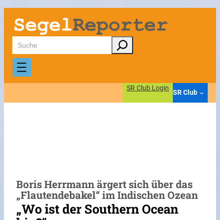
Zum
Inhalt
springen
Suchen
SR Club Login
SR Club
Boris Herrmann ärgert sich über das
„Flautendebakel“ im Indischen Ozean
„Wo ist der Southern Ocean