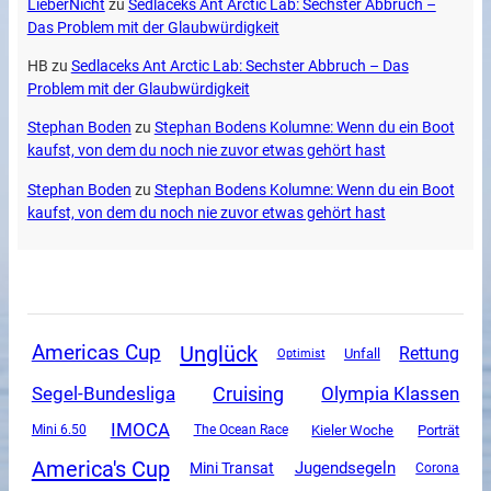
LieberNicht
zu
Sedlaceks Ant Arctic Lab: Sechster Abbruch –
Das Problem mit der Glaubwürdigkeit
HB
zu
Sedlaceks Ant Arctic Lab: Sechster Abbruch – Das
Problem mit der Glaubwürdigkeit
Stephan Boden
zu
Stephan Bodens Kolumne: Wenn du ein Boot
kaufst, von dem du noch nie zuvor etwas gehört hast
Stephan Boden
zu
Stephan Bodens Kolumne: Wenn du ein Boot
kaufst, von dem du noch nie zuvor etwas gehört hast
Unglück
Americas Cup
Rettung
Unfall
Optimist
Segel-Bundesliga
Cruising
Olympia Klassen
IMOCA
Mini 6.50
The Ocean Race
Kieler Woche
Porträt
America's Cup
Jugendsegeln
Mini Transat
Corona