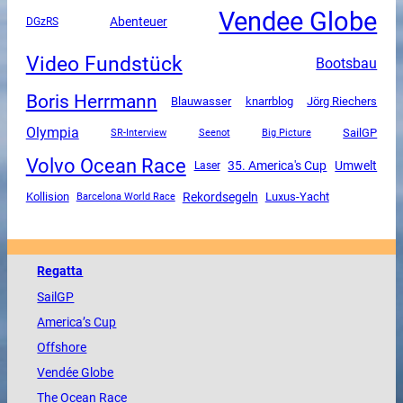
Vendee Globe
Abenteuer
DGzRS
Video Fundstück
Bootsbau
Boris Herrmann
Blauwasser
knarrblog
Jörg Riechers
Olympia
SailGP
SR-Interview
Seenot
Big Picture
Volvo Ocean Race
35. America's Cup
Umwelt
Laser
Rekordsegeln
Luxus-Yacht
Kollision
Barcelona World Race
Regatta
SailGP
America
’s Cup
Offshore
Vendée
Globe
The
Ocean
Race