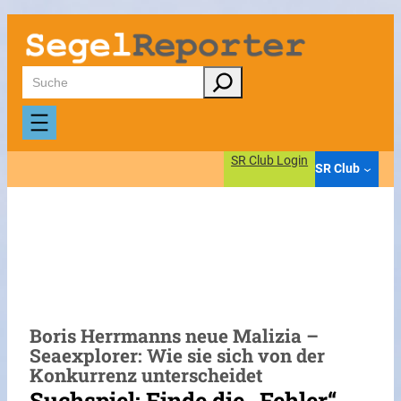
Zum
Inhalt
springen
Suchen
SR Club Login
SR Club
Boris Herrmanns neue Malizia –
Seaexplorer: Wie sie sich von der
Konkurrenz unterscheidet
Suchspiel: Finde die „Fehler“