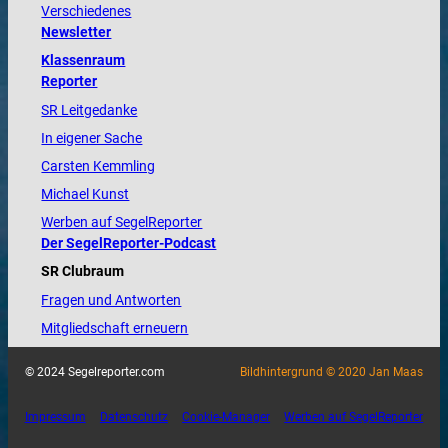
Verschiedenes
Newsletter
Klassenraum
Reporter
SR Leitgedanke
In eigener Sache
Carsten Kemmling
Michael Kunst
Werben auf SegelReporter
Der SegelReporter-Podcast
SR Clubraum
Fragen und Antworten
Mitgliedschaft erneuern
© 2024 Segelreporter.com
Bildhintergrund © 2020 Jan Maas
Impressum
Datenschutz
Cookie-Manager
Werben auf SegelReporter