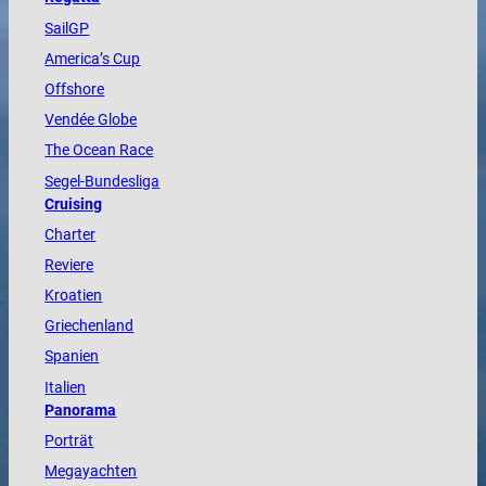
SailGP
America
’s Cup
Offshore
Vendée
Globe
The
Ocean
Race
Segel-Bundesliga
Cruising
Charter
Reviere
Kroatien
Griechenland
Spanien
Italien
Panorama
Porträt
Megayachten