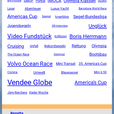
Olympia Klassen
IMOCA
SailGP
Porträt
DGzRS
Big Picture
Abenteuer
Luxus-Yacht
Laser
Barcelona World Race
Americas Cup
Segel-Bundesliga
knarrblog
Seenot
Unglück
Jugendsegeln
SR-Interview
Video Fundstück
Boris Herrmann
Kollision
Cruising
Rettung
Olympia
Unfall
Rekordsegeln
Bootsbau
The Ocean Race
Optimist
Volvo Ocean Race
Mini Transat
35. America's Cup
Umwelt
Corona
Blauwasser
Mini 6.50
Vendee Globe
America's Cup
Jörg Riechers
Kieler Woche
Regatta