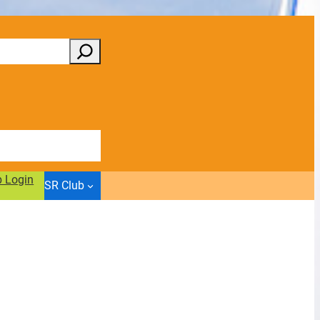
b Login
SR Club