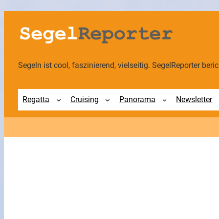
Zum
Inhalt
springen
Segeln ist cool, faszinierend, vielseitig. SegelReporter berich
Regatta
Cruising
Panorama
Newsletter