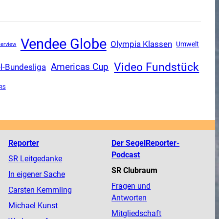
Vendee Globe
Olympia Klassen
Umwelt
terview
Video Fundstück
Americas Cup
l-Bundesliga
RS
Reporter
Der SegelReporter-
Podcast
SR Leitgedanke
SR Clubraum
In eigener Sache
Fragen und
Carsten Kemmling
Antworten
Michael Kunst
Mitgliedschaft