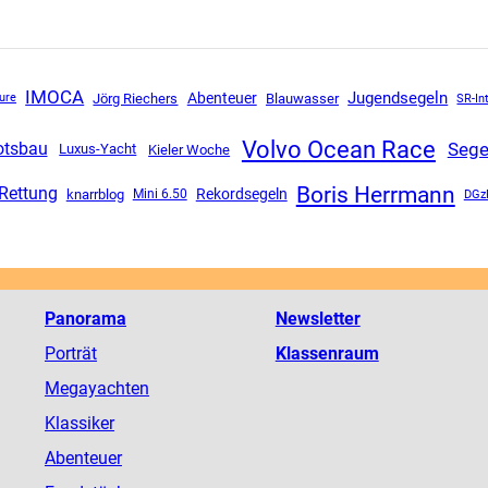
IMOCA
Jugendsegeln
Abenteuer
Jörg Riechers
Blauwasser
SR-In
ure
Volvo Ocean Race
Sege
otsbau
Luxus-Yacht
Kieler Woche
Boris Herrmann
Rettung
Rekordsegeln
knarrblog
Mini 6.50
DGz
Panorama
Newsletter
Porträt
Klassenraum
Megayachten
Klassiker
Abenteuer