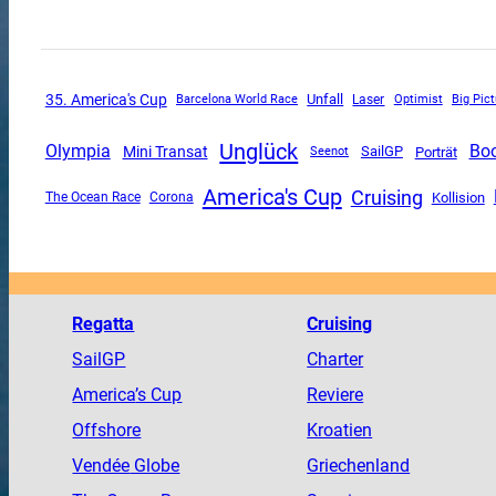
35. America's Cup
Unfall
Barcelona World Race
Laser
Optimist
Big Pict
Unglück
Olympia
Bo
Mini Transat
SailGP
Porträt
Seenot
America's Cup
Cruising
The Ocean Race
Corona
Kollision
Regatta
Cruising
SailGP
Charter
America
’s Cup
Reviere
Offshore
Kroatien
Vendée
Globe
Griechenland