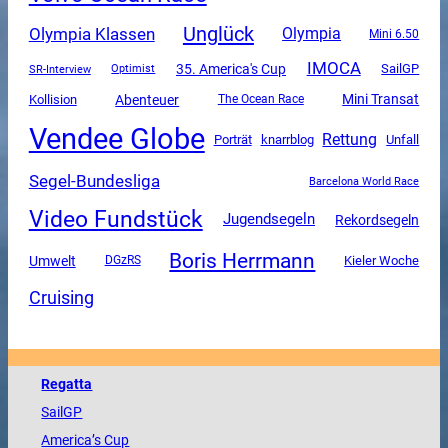
Unglück
Olympia Klassen
Olympia
Mini 6.50
IMOCA
35. America's Cup
SailGP
SR-Interview
Optimist
Mini Transat
Abenteuer
Kollision
The Ocean Race
Vendee Globe
Rettung
Unfall
Porträt
knarrblog
Segel-Bundesliga
Barcelona World Race
Video Fundstück
Jugendsegeln
Rekordsegeln
Boris Herrmann
Umwelt
DGzRS
Kieler Woche
Cruising
Regatta
SailGP
America
’s Cup