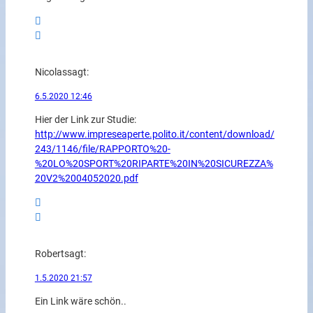
Nicolas
sagt:
6.5.2020 12:46
Hier der Link zur Studie:
http://www.impreseaperte.polito.it/content/download/
243/1146/file/RAPPORTO%20-
%20LO%20SPORT%20RIPARTE%20IN%20SICUREZZA%
20V2%2004052020.pdf
Robert
sagt:
1.5.2020 21:57
Ein Link wäre schön..