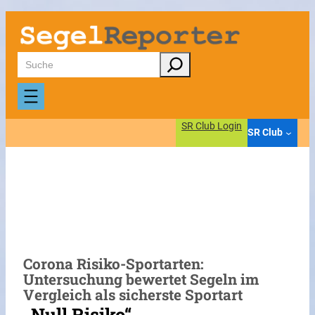
Zum
Inhalt
springen
Suchen
SR Club Login
SR Club
Corona Risiko-Sportarten:
Untersuchung bewertet Segeln im
Vergleich als sicherste Sportart
„Null Risiko“