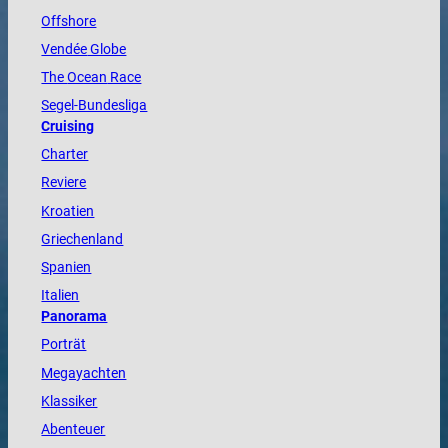
Offshore
Vendée
Globe
The
Ocean
Race
Segel-Bundesliga
Cruising
Charter
Reviere
Kroatien
Griechenland
Spanien
Italien
Panorama
Porträt
Megayachten
Klassiker
Abenteuer