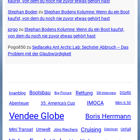
kaufst, von dem du noch nie zuvor etwas gehört hast
Stephan Boden
zu
Stephan Bodens Kolumne: Wenn du ein Boot
kaufst, von dem du noch nie zuvor etwas gehört hast
jorgo
zu
Stephan Bodens Kolumne: Wenn du ein Boot kaufst,
von dem du noch nie zuvor etwas gehört hast
Pogo850
zu
Sedlaceks Ant Arctic Lab: Sechster Abbruch – Das
Problem mit der Glaubwürdigkeit
Rettung
Bootsbau
knarrblog
SR-Interview
DGzRS
Big Picture
IMOCA
Abenteuer
35. America's Cup
Mini 6.50
Vendee Globe
Boris Herrmann
Cruising
Mini Transat
Umwelt
Unfall
Jörg Riechers
Optimist