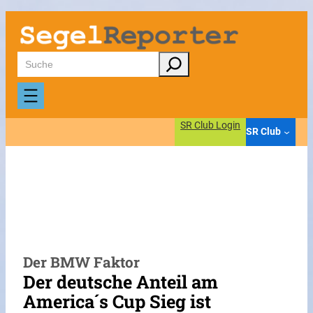
Zum
Inhalt
springen
Suchen
SR Club Login
SR Club
Der BMW Faktor
Der deutsche Anteil am
America´s Cup Sieg ist