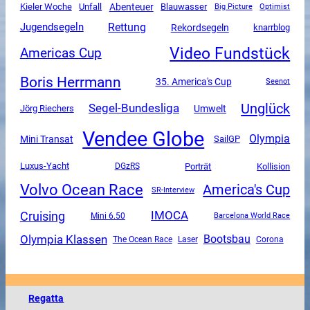
Unfall
Abenteuer
Kieler Woche
Blauwasser
Big Picture
Optimist
Rettung
Jugendsegeln
Rekordsegeln
knarrblog
Video Fundstück
Americas Cup
Boris Herrmann
35. America's Cup
Seenot
Unglück
Segel-Bundesliga
Umwelt
Jörg Riechers
Vendee Globe
Olympia
Mini Transat
SailGP
Luxus-Yacht
DGzRS
Porträt
Kollision
Volvo Ocean Race
America's Cup
SR-Interview
Cruising
IMOCA
Mini 6.50
Barcelona World Race
Olympia Klassen
Bootsbau
The Ocean Race
Corona
Laser
Regatta