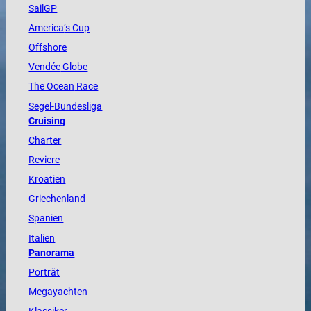
SailGP
America
’s Cup
Offshore
Vendée
Globe
The
Ocean
Race
Segel-Bundesliga
Cruising
Charter
Reviere
Kroatien
Griechenland
Spanien
Italien
Panorama
Porträt
Megayachten