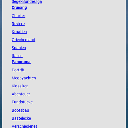
Segel-Bundesliga
Cruising
Charter
Reviere
Kroatien
Griechenland
Spanien
Italien
Panorama
Porträt
Megayachten
Klassiker
Abenteuer
Fundstücke
Bootsbau
Bastelecke
Verschiedenes