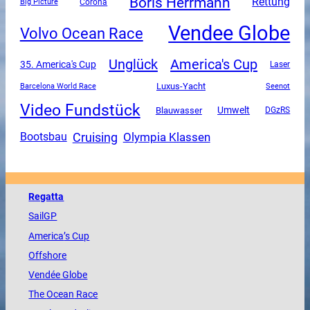
Boris Herrmann
Rettung
Corona
Big Picture
Vendee Globe
Volvo Ocean Race
Unglück
America's Cup
35. America's Cup
Laser
Luxus-Yacht
Barcelona World Race
Seenot
Video Fundstück
Umwelt
Blauwasser
DGzRS
Cruising
Olympia Klassen
Bootsbau
Regatta
SailGP
America
’s Cup
Offshore
Vendée
Globe
The
Ocean
Race