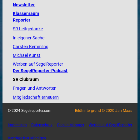
Newsletter
Klassenraum
Reporter
SR Leitgedanke
In eigener Sache
Carsten Kemmling
Michael Kunst
Werben auf SegelReporter
Der SegelReporter-Podcast
SR Clubraum
Fragen und Antworten
Mitgliedschaft erneuern
© 2024 Segelreporter.com
Bildhintergrund © 2020 Jan Maas
Impressum
Datenschutz
Cookie-Manager
Werben auf SegelReporter
Verträge hier kündigen