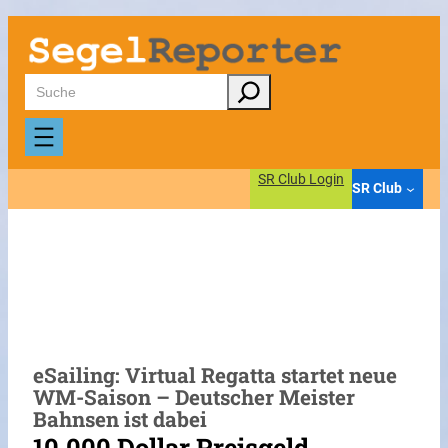
Zum
Inhalt
springen
Suchen
SR Club Login
SR Club
eSailing: Virtual Regatta startet neue
WM-Saison – Deutscher Meister
Bahnsen ist dabei
10.000 Dollar Preisgeld