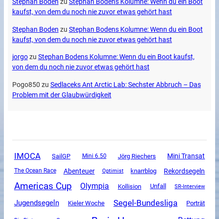
Stephan Boden
zu
Stephan Bodens Kolumne: Wenn du ein Boot
kaufst, von dem du noch nie zuvor etwas gehört hast
Stephan Boden
zu
Stephan Bodens Kolumne: Wenn du ein Boot
kaufst, von dem du noch nie zuvor etwas gehört hast
jorgo
zu
Stephan Bodens Kolumne: Wenn du ein Boot kaufst,
von dem du noch nie zuvor etwas gehört hast
Pogo850
zu
Sedlaceks Ant Arctic Lab: Sechster Abbruch – Das
Problem mit der Glaubwürdigkeit
IMOCA
Mini Transat
SailGP
Mini 6.50
Jörg Riechers
Abenteuer
Rekordsegeln
The Ocean Race
knarrblog
Optimist
Americas Cup
Olympia
Unfall
Kollision
SR-Interview
Segel-Bundesliga
Jugendsegeln
Kieler Woche
Porträt