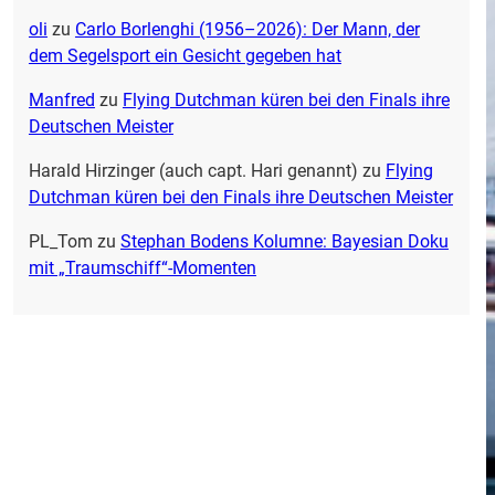
oli
zu
Carlo Borlenghi (1956–2026): Der Mann, der
dem Segelsport ein Gesicht gegeben hat
Manfred
zu
Flying Dutchman küren bei den Finals ihre
Deutschen Meister
Harald Hirzinger (auch capt. Hari genannt)
zu
Flying
Dutchman küren bei den Finals ihre Deutschen Meister
PL_Tom
zu
Stephan Bodens Kolumne: Bayesian Doku
mit „Traumschiff“-Momenten