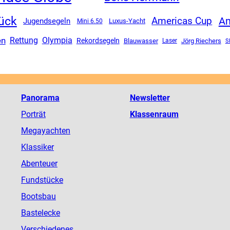
ück
Am
Americas Cup
Jugendsegeln
Luxus-Yacht
Mini 6.50
en
Rettung
Olympia
Rekordsegeln
Blauwasser
Jörg Riechers
S
Laser
Panorama
Newsletter
Porträt
Klassenraum
Megayachten
Klassiker
Abenteuer
Fundstücke
Bootsbau
Bastelecke
Verschiedenes