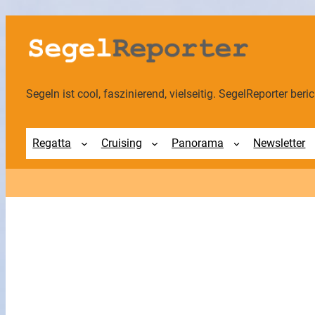
Zum
Inhalt
springen
Segeln ist cool, faszinierend, vielseitig. SegelReporter berich
Regatta
Cruising
Panorama
Newsletter