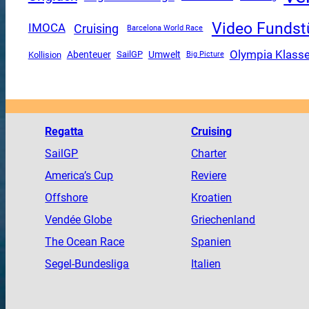
Video Fundst
Cruising
IMOCA
Barcelona World Race
Olympia Klass
Abenteuer
SailGP
Umwelt
Kollision
Big Picture
Regatta
Cruising
SailGP
Charter
America
’s Cup
Reviere
Offshore
Kroatien
Vendée
Globe
Griechenland
The
Ocean
Race
Spanien
Segel-Bundesliga
Italien