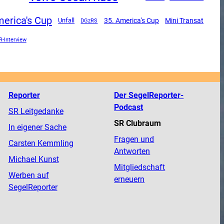
erica's Cup
Mini Transat
Unfall
35. America's Cup
DGzRS
R-Interview
Reporter
Der SegelReporter-
Podcast
SR Leitgedanke
SR Clubraum
In eigener Sache
Fragen und
Carsten Kemmling
Antworten
Michael Kunst
Mitgliedschaft
Werben auf
erneuern
SegelReporter