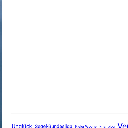
Ve
Unglück
Segel-Bundesliga
Kieler Woche
knarrblog