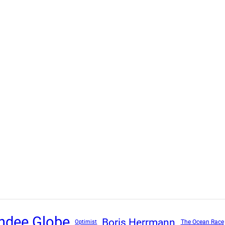
ndee Globe
Boris Herrmann
The Ocean Race
Optimist