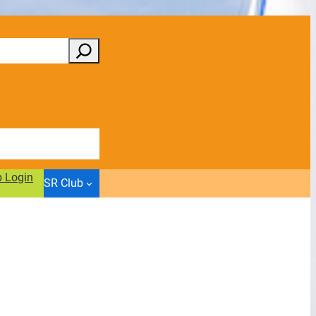
b Login
SR Club