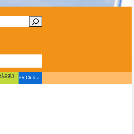
b Login
SR Club