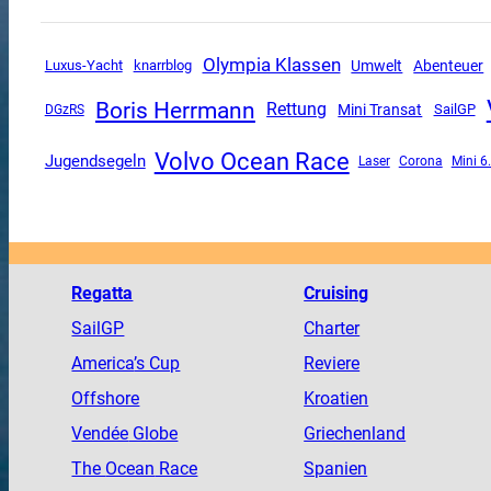
Olympia Klassen
Luxus-Yacht
Umwelt
Abenteuer
knarrblog
Boris Herrmann
Rettung
Mini Transat
SailGP
DGzRS
Volvo Ocean Race
Jugendsegeln
Corona
Mini 6
Laser
Regatta
Cruising
SailGP
Charter
America
’s Cup
Reviere
Offshore
Kroatien
Vendée
Globe
Griechenland
The
Ocean
Race
Spanien