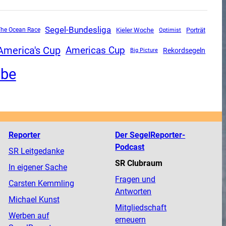
Segel-Bundesliga
he Ocean Race
Kieler Woche
Porträt
Optimist
America's Cup
Americas Cup
Rekordsegeln
Big Picture
obe
Reporter
Der SegelReporter-
Podcast
SR Leitgedanke
SR Clubraum
In eigener Sache
Fragen und
Carsten Kemmling
Antworten
Michael Kunst
Mitgliedschaft
Werben auf
erneuern