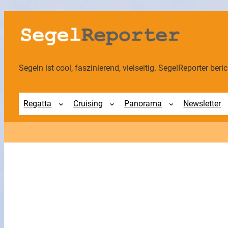
Zum
Inhalt
springen
Segeln ist cool, faszinierend, vielseitig. SegelReporter berich
Regatta
Cruising
Panorama
Newsletter