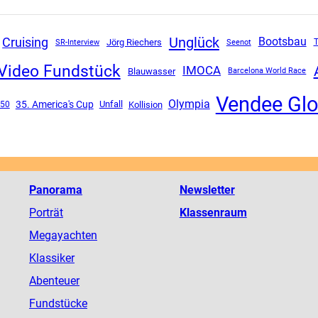
Unglück
Cruising
Bootsbau
SR-Interview
Jörg Riechers
T
Seenot
Video Fundstück
IMOCA
Blauwasser
Barcelona World Race
Vendee Gl
Olympia
35. America's Cup
Unfall
.50
Kollision
Panorama
Newsletter
Porträt
Klassenraum
Megayachten
Klassiker
Abenteuer
Fundstücke