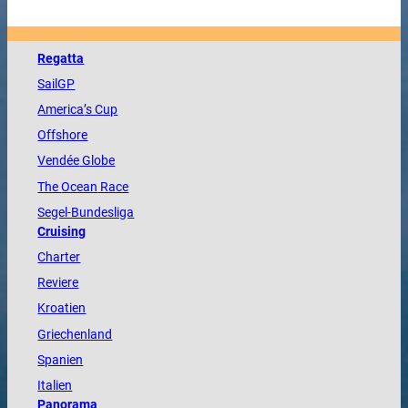
Regatta
SailGP
America
’s Cup
Offshore
Vendée
Globe
The
Ocean
Race
Segel-Bundesliga
Cruising
Charter
Reviere
Kroatien
Griechenland
Spanien
Italien
Panorama