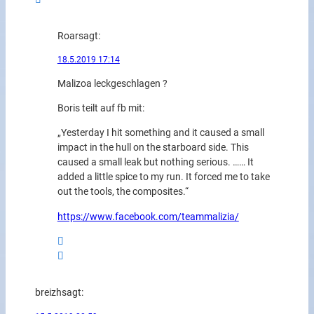
Roar
sagt:
18.5.2019 17:14
Malizoa leckgeschlagen ?
Boris teilt auf fb mit:
„Yesterday I hit something and it caused a small
impact in the hull on the starboard side. This
caused a small leak but nothing serious. …… It
added a little spice to my run. It forced me to take
out the tools, the composites.“
https://www.facebook.com/teammalizia/
breizh
sagt: