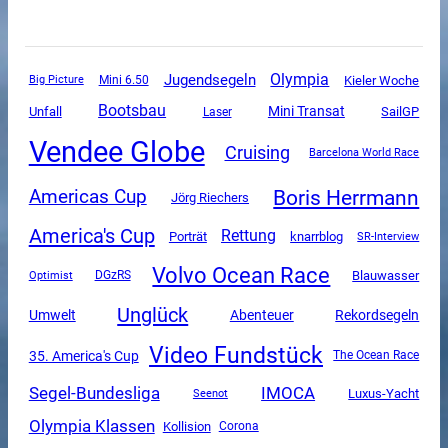
Olympia
Jugendsegeln
Mini 6.50
Kieler Woche
Big Picture
Bootsbau
Mini Transat
Unfall
SailGP
Laser
Vendee Globe
Cruising
Barcelona World Race
Boris Herrmann
Americas Cup
Jörg Riechers
America's Cup
Rettung
Porträt
knarrblog
SR-Interview
Volvo Ocean Race
DGzRS
Blauwasser
Optimist
Unglück
Umwelt
Abenteuer
Rekordsegeln
Video Fundstück
35. America's Cup
The Ocean Race
Segel-Bundesliga
IMOCA
Luxus-Yacht
Seenot
Olympia Klassen
Kollision
Corona