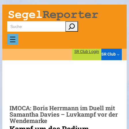
Zum
Inhalt
springen
Suchen
SR Club Login
SR Club
IMOCA: Boris Herrmann im Duell mit
Samantha Davies – Luvkampf vor der
Wendemarke
Kampf um das Podium