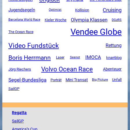
Cruising
Jugendsegeln
Kollision
Optimist
Olympia Klassen
Kieler Woche
DGzRS
Barcelona World Race
Vendee Globe
The Ocean Race
Video Fundstück
Rettung
Boris Herrmann
IMOCA
knarrblog
Laser
Seenot
Volvo Ocean Race
Abenteuer
Jörg Riechers
Segel-Bundesliga
Mini Transat
Unfall
Porträt
Big Picture
SailGP
Regatta
SailGP
America
’s Cup