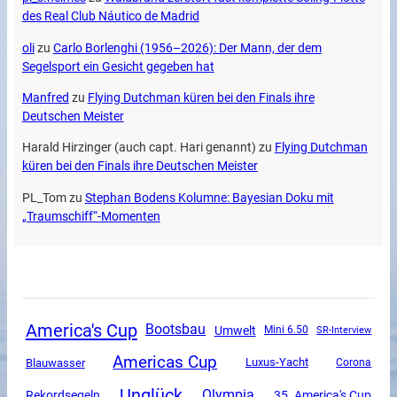
des Real Club Náutico de Madrid
oli
zu
Carlo Borlenghi (1956–2026): Der Mann, der dem
Segelsport ein Gesicht gegeben hat
Manfred
zu
Flying Dutchman küren bei den Finals ihre
Deutschen Meister
Harald Hirzinger (auch capt. Hari genannt)
zu
Flying Dutchman
küren bei den Finals ihre Deutschen Meister
PL_Tom
zu
Stephan Bodens Kolumne: Bayesian Doku mit
„Traumschiff“-Momenten
America's Cup
Bootsbau
Umwelt
Mini 6.50
SR-Interview
Americas Cup
Luxus-Yacht
Blauwasser
Corona
Unglück
Olympia
Rekordsegeln
35. America's Cup