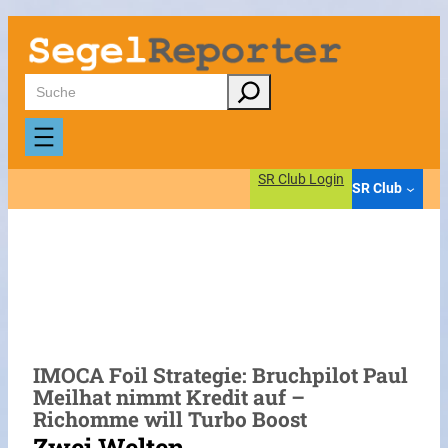
Zum
Inhalt
springen
Suchen
SR Club Login
SR Club
IMOCA Foil Strategie: Bruchpilot Paul
Meilhat nimmt Kredit auf –
Richomme will Turbo Boost
Zwei Welten