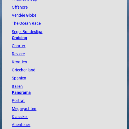
Offshore
Vendée
Globe
The
Ocean
Race
Segel-Bundesliga
Cruising
Charter
Reviere
Kroatien
Griechenland
Spanien
Italien
Panorama
Porträt
Megayachten
Klassiker
Abenteuer