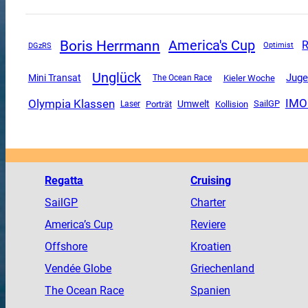
Boris Herrmann
America's Cup
R
DGzRS
Optimist
Unglück
Juge
Mini Transat
The Ocean Race
Kieler Woche
Olympia Klassen
IMO
Umwelt
SailGP
Porträt
Kollision
Laser
Regatta
Cruising
SailGP
Charter
America
’s Cup
Reviere
Offshore
Kroatien
Vendée
Globe
Griechenland
The
Ocean
Race
Spanien