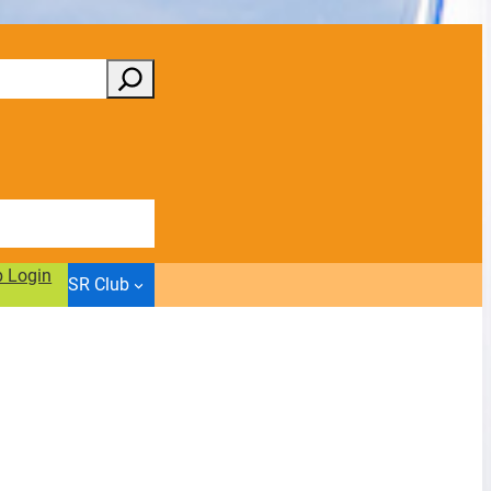
b Login
SR Club