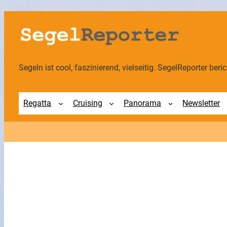
Zum
Inhalt
springen
Segeln ist cool, faszinierend, vielseitig. SegelReporter berich
Regatta
Cruising
Panorama
Newsletter