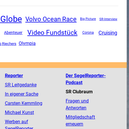
 Globe
Volvo Ocean Race
SR-Interview
Big Picture
Video Fundstück
Cruising
Abenteuer
Corona
Olympia
g Riechers
Reporter
Der SegelReporter-
Podcast
SR Leitgedanke
SR Clubraum
In eigener Sache
Fragen und
Carsten Kemmling
Antworten
Michael Kunst
Mitgliedschaft
Werben auf
erneuern
SegelReporter