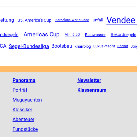
Vendee
ettung
35. America's Cup
Unfall
Barcelona World Race
Americas Cup
ndsegeln
Rekordsegeln
Mini 6.50
Blauwasser
Segel-Bundesliga
CA
Bootsbau
Luxus-Yacht
knarrblog
Jör
Seenot
Panorama
Newsletter
Porträt
Klassenraum
Megayachten
Klassiker
Abenteuer
Fundstücke