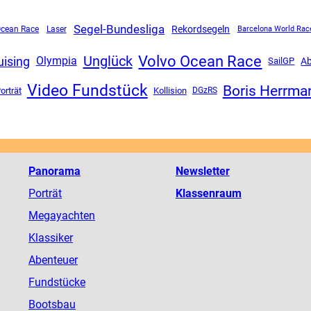
Segel-Bundesliga
Rekordsegeln
Ocean Race
Laser
Barcelona World Rac
Volvo Ocean Race
Unglück
uising
Olympia
SailGP
Ab
Video Fundstück
Boris Herrma
orträt
Kollision
DGzRS
Panorama
Newsletter
Porträt
Klassenraum
Megayachten
Klassiker
Abenteuer
Fundstücke
Bootsbau