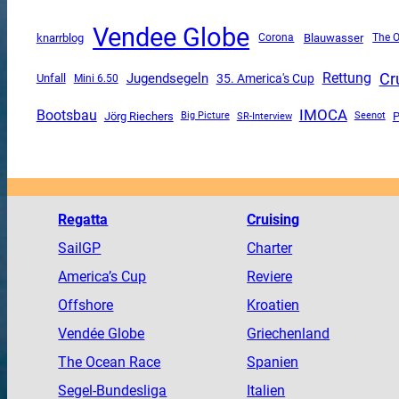
Vendee Globe
knarrblog
Corona
Blauwasser
The 
Cr
Rettung
Jugendsegeln
Unfall
35. America's Cup
Mini 6.50
IMOCA
Bootsbau
Jörg Riechers
SR-Interview
P
Big Picture
Seenot
Regatta
Cruising
SailGP
Charter
America
’s Cup
Reviere
Offshore
Kroatien
Vendée
Globe
Griechenland
The
Ocean
Race
Spanien
Segel-Bundesliga
Italien