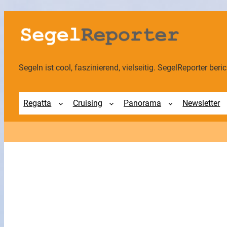
Zum
Inhalt
springen
Segeln ist cool, faszinierend, vielseitig. SegelReporter berich
Regatta
Cruising
Panorama
Newsletter