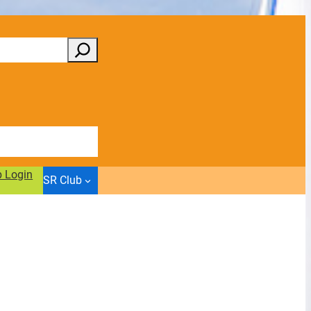
b Login
SR Club