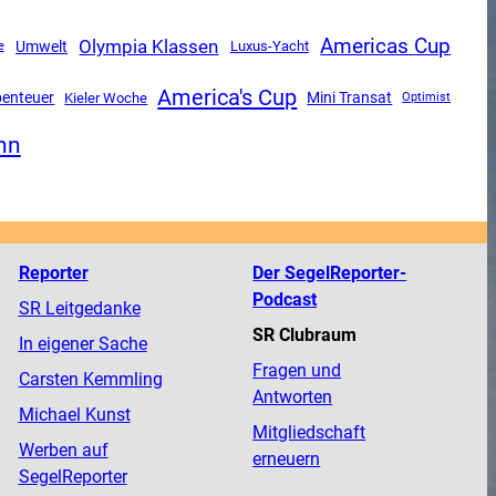
Americas Cup
Olympia Klassen
Umwelt
Luxus-Yacht
e
America's Cup
Mini Transat
enteuer
Kieler Woche
Optimist
nn
Reporter
Der SegelReporter-
Podcast
SR Leitgedanke
SR Clubraum
In eigener Sache
Fragen und
Carsten Kemmling
Antworten
Michael Kunst
Mitgliedschaft
Werben auf
erneuern
SegelReporter