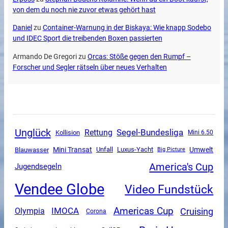
von dem du noch nie zuvor etwas gehört hast
Daniel
zu
Container-Warnung in der Biskaya: Wie knapp Sodebo
und IDEC Sport die treibenden Boxen passierten
Armando De Gregori
zu
Orcas: Stöße gegen den Rumpf –
Forscher und Segler rätseln über neues Verhalten
Unglück
Segel-Bundesliga
Rettung
Kollision
Mini 6.50
Mini Transat
Unfall
Luxus-Yacht
Umwelt
Blauwasser
Big Picture
America's Cup
Jugendsegeln
Vendee Globe
Video Fundstück
Americas Cup
Cruising
Olympia
IMOCA
Corona