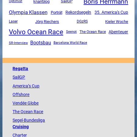
Boris Herrmann
SailGP
knarrblog
Optimist
Olympia Klassen
Rekordsegeln
35. America's Cup
Porträt
Jörg Riechers
DGzRS
Kieler Woche
Laser
Volvo Ocean Race
Abenteuer
The Ocean Race
Seenot
Bootsbau
SR-Interview
Barcelona World Race
Regatta
SailGP
America
’s Cup
Offshore
Vendée
Globe
The
Ocean
Race
Segel-Bundesliga
Cruising
Charter