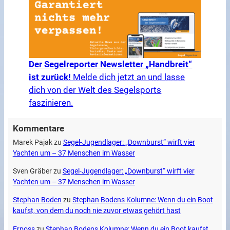
Der Segelreporter Newsletter „Handbreit“
ist zurück!
Melde dich jetzt an und lasse
dich von der Welt des Segelsports
faszinieren.
Kommentare
Marek Pajak
zu
Segel-Jugendlager: „Downburst“ wirft vier
Yachten um – 37 Menschen im Wasser
Sven Gräber
zu
Segel-Jugendlager: „Downburst“ wirft vier
Yachten um – 37 Menschen im Wasser
Stephan Boden
zu
Stephan Bodens Kolumne: Wenn du ein Boot
kaufst, von dem du noch nie zuvor etwas gehört hast
Erposs
zu
Stephan Bodens Kolumne: Wenn du ein Boot kaufst,