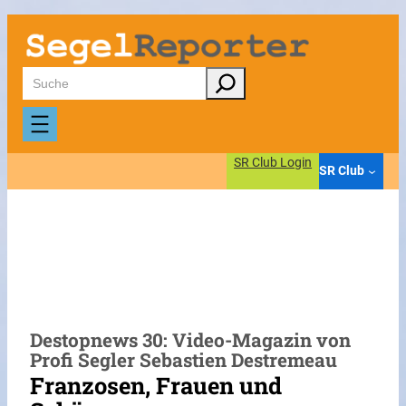
Zum
Inhalt
springen
Suchen
SR Club Login
SR Club
Destopnews 30: Video-Magazin von
Profi Segler Sebastien Destremeau
Franzosen, Frauen und