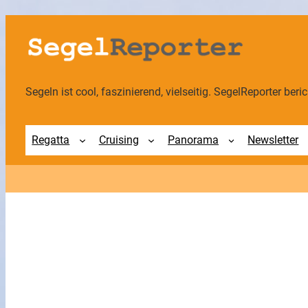
Zum
Inhalt
springen
Segeln ist cool, faszinierend, vielseitig. SegelReporter berich
Regatta
Cruising
Panorama
Newsletter