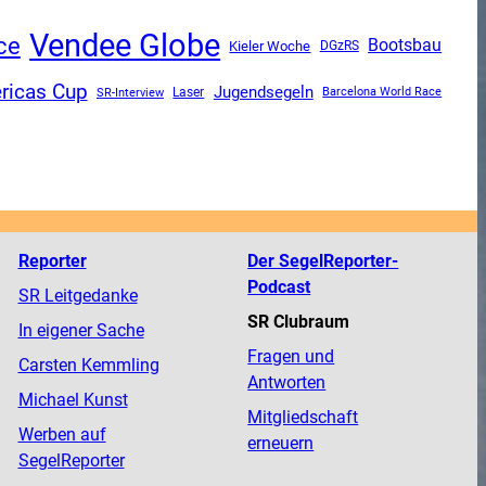
Vendee Globe
ce
Bootsbau
Kieler Woche
DGzRS
ricas Cup
Jugendsegeln
SR-Interview
Laser
Barcelona World Race
Reporter
Der SegelReporter-
Podcast
SR Leitgedanke
SR Clubraum
In eigener Sache
Fragen und
Carsten Kemmling
Antworten
Michael Kunst
Mitgliedschaft
Werben auf
erneuern
SegelReporter