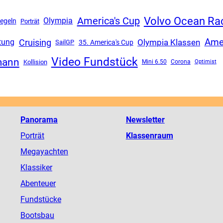
Volvo Ocean Ra
America's Cup
Olympia
egeln
Porträt
Ame
Cruising
Olympia Klassen
tung
SailGP
35. America's Cup
Video Fundstück
mann
Kollision
Mini 6.50
Corona
Optimist
Panorama
Newsletter
Porträt
Klassenraum
Megayachten
Klassiker
Abenteuer
Fundstücke
Bootsbau