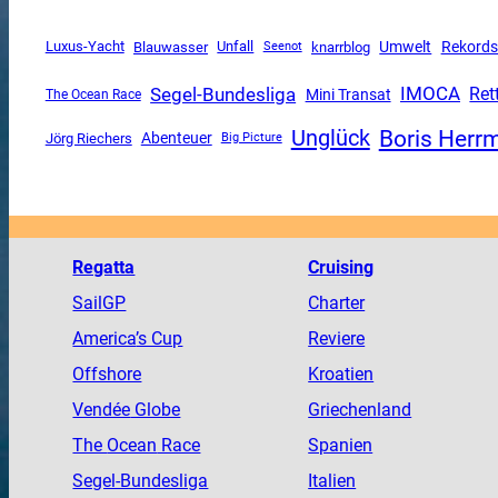
Luxus-Yacht
Unfall
Umwelt
Rekords
Blauwasser
knarrblog
Seenot
Segel-Bundesliga
IMOCA
Ret
Mini Transat
The Ocean Race
Boris Herr
Unglück
Abenteuer
Jörg Riechers
Big Picture
Regatta
Cruising
SailGP
Charter
America
’s Cup
Reviere
Offshore
Kroatien
Vendée
Globe
Griechenland
The
Ocean
Race
Spanien
Segel-Bundesliga
Italien