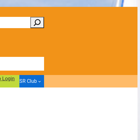
b Login
SR Club