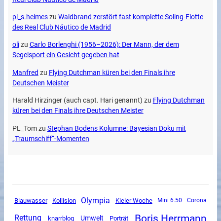
pl_s.heimes
zu
Waldbrand zerstört fast komplette Soling-Flotte
des Real Club Náutico de Madrid
oli
zu
Carlo Borlenghi (1956–2026): Der Mann, der dem
Segelsport ein Gesicht gegeben hat
Manfred
zu
Flying Dutchman küren bei den Finals ihre
Deutschen Meister
Harald Hirzinger (auch capt. Hari genannt)
zu
Flying Dutchman
küren bei den Finals ihre Deutschen Meister
PL_Tom
zu
Stephan Bodens Kolumne: Bayesian Doku mit
„Traumschiff“-Momenten
Olympia
Blauwasser
Kollision
Kieler Woche
Mini 6.50
Corona
Boris Herrmann
Rettung
Umwelt
knarrblog
Porträt