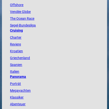
Offshore
Vendée
Globe
The
Ocean
Race
Segel-Bundesliga
Cruising
Charter
Reviere
Kroatien
Griechenland
Spanien
Italien
Panorama
Porträt
Megayachten
Klassiker
Abenteuer