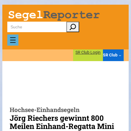
Zum
Inhalt
springen
Suchen
SR Club Login
SR Club
Hochsee-Einhandsegeln
Jörg Riechers gewinnt 800
Meilen Einhand-Regatta Mini