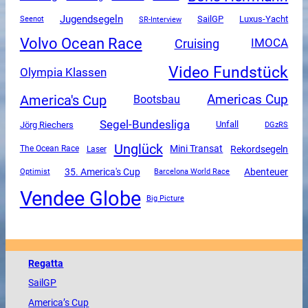
Jugendsegeln
SailGP
Luxus-Yacht
SR-Interview
Seenot
Volvo Ocean Race
Cruising
IMOCA
Video Fundstück
Olympia Klassen
America's Cup
Americas Cup
Bootsbau
Segel-Bundesliga
Unfall
Jörg Riechers
DGzRS
Unglück
Mini Transat
Rekordsegeln
The Ocean Race
Laser
35. America's Cup
Abenteuer
Optimist
Barcelona World Race
Vendee Globe
Big Picture
Regatta
SailGP
America
’s Cup