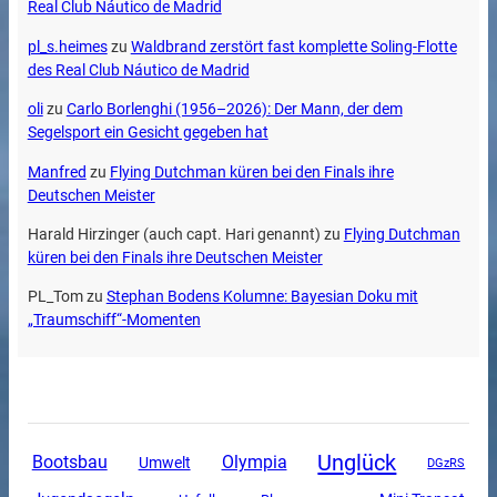
Real Club Náutico de Madrid
pl_s.heimes
zu
Waldbrand zerstört fast komplette Soling-Flotte
des Real Club Náutico de Madrid
oli
zu
Carlo Borlenghi (1956–2026): Der Mann, der dem
Segelsport ein Gesicht gegeben hat
Manfred
zu
Flying Dutchman küren bei den Finals ihre
Deutschen Meister
Harald Hirzinger (auch capt. Hari genannt)
zu
Flying Dutchman
küren bei den Finals ihre Deutschen Meister
PL_Tom
zu
Stephan Bodens Kolumne: Bayesian Doku mit
„Traumschiff“-Momenten
Unglück
Olympia
Bootsbau
Umwelt
DGzRS