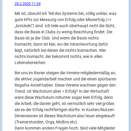
28.2.2020 11:24
Mir ist, obwohl ich Teil des Systems bin, völlig unklar, was
gute KPIs zur Messung von Erfolg oder Misserfolg (=>
„bröckeln“) sind. Ich teile auch überhaupt nicht die Sicht,
dass die Basis in Clubs zu wenig Beachtung findet. Die
Basis ist ja der Club. Und wenn die Basis nichts
losmacht, dann ist klar, wo die Verantwortung dafür
liegt, natürlich bei denen die nichts losmachen. Wer
nichts losmacht, der bekommt nichts, wie in allen
Lebensbereichen.
Bei uns im Revier steigen die Vereine mitgliedermäßig an,
die aktive Jugendarbeit machen und die einen spürbaren
Regatta-Anteil haben. Diese Vereine wachsen gegen den
Trend. Ist Wachstum aber = Erfolg? In der Wirtschaft
wäre diese Wachstum mitunter sogar kein Erfolg, denn
die Arbeit, die darein geht, ist vermutlich sehr viel größer,
als es der Erfolg rechtfertigen dürfte. In Kosten/Nutzen-
Dimensionen ist dieses Wachstum also teuer eingekauft
(Trainerstunden, Orga, MoBos etc).
Dann kommen andere Fragen hoch: Sind viele Mitglieder