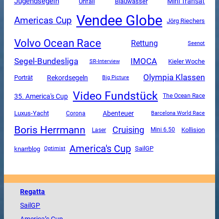
Jugendsegeln
Mini Transat
Unfall
Blauwasser
Vendee Globe
Americas Cup
Jörg Riechers
Volvo Ocean Race
Rettung
Seenot
Segel-Bundesliga
IMOCA
SR-Interview
Kieler Woche
Olympia Klassen
Rekordsegeln
Porträt
Big Picture
Video Fundstück
35. America's Cup
The Ocean Race
Luxus-Yacht
Abenteuer
Corona
Barcelona World Race
Boris Herrmann
Cruising
Mini 6.50
Kollision
Laser
America's Cup
SailGP
knarrblog
Optimist
Regatta
SailGP