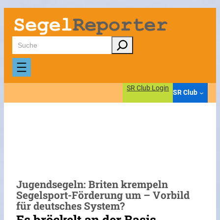
Zum
Inhalt
springen
Suchen
SR Club Login
SR Club
Jugendsegeln: Briten krempeln
Segelsport-Förderung um – Vorbild
für deutsches System?
Es bröckelt an der Basis