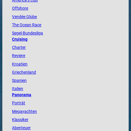
America
’s Cup
Offshore
Vendée
Globe
The
Ocean
Race
Segel-Bundesliga
Cruising
Charter
Reviere
Kroatien
Griechenland
Spanien
Italien
Panorama
Porträt
Megayachten
Klassiker
Abenteuer