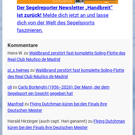
Der Segelreporter Newsletter „Handbreit“
ist zurück!
Melde dich jetzt an und lasse
dich von der Welt des Segelsports
faszinieren.
Kommentare
Hans W.
zu
Waldbrand zerstört fast komplette Soling-Flotte des
Real Club Náutico de Madrid
pl_s.heimes
zu
Waldbrand zerstört fast komplette Soling-Flotte
des Real Club Náutico de Madrid
oli
zu
Carlo Borlenghi (1956–2026): Der Mann, der dem
Segelsport ein Gesicht gegeben hat
Manfred
zu
Flying Dutchman küren bei den Finals ihre
Deutschen Meister
Harald Hirzinger (auch capt. Hari genannt)
zu
Flying Dutchman
küren bei den Finals ihre Deutschen Meister