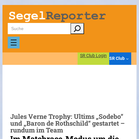
Zum
Inhalt
springen
Suchen
SR Club Login
SR Club
Jules Verne Trophy: Ultims „Sodebo“
und „Baron de Rothschild“ gestartet –
rundum im Team
Im Matchrace-Modus um die