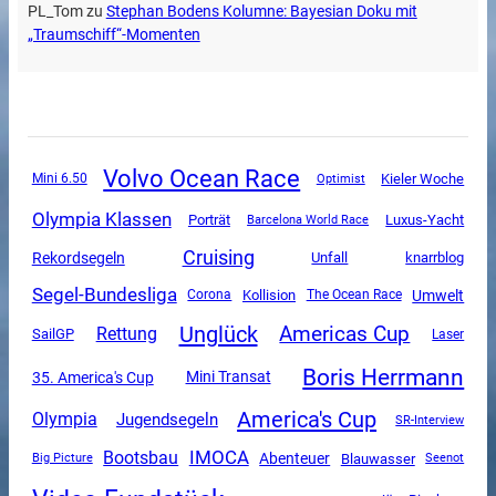
PL_Tom
zu
Stephan Bodens Kolumne: Bayesian Doku mit
„Traumschiff“-Momenten
Volvo Ocean Race
Mini 6.50
Kieler Woche
Optimist
Olympia Klassen
Luxus-Yacht
Porträt
Barcelona World Race
Cruising
Rekordsegeln
Unfall
knarrblog
Segel-Bundesliga
Umwelt
Corona
Kollision
The Ocean Race
Unglück
Americas Cup
Rettung
SailGP
Laser
Boris Herrmann
Mini Transat
35. America's Cup
America's Cup
Olympia
Jugendsegeln
SR-Interview
IMOCA
Bootsbau
Abenteuer
Blauwasser
Big Picture
Seenot