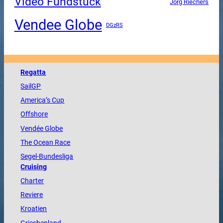
Video Fundstück
Jörg Riechers
Vendee Globe
DGzRS
Regatta
SailGP
America
’s Cup
Offshore
Vendée
Globe
The
Ocean
Race
Segel-Bundesliga
Cruising
Charter
Reviere
Kroatien