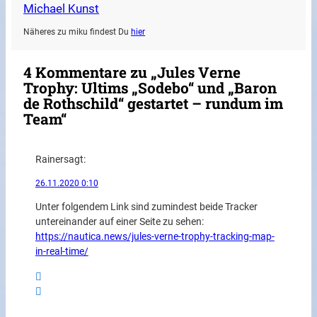
Michael Kunst
Näheres zu miku findest Du
hier
4 Kommentare zu „Jules Verne
Trophy: Ultims „Sodebo“ und „Baron
de Rothschild“ gestartet – rundum im
Team“
Rainer
sagt:
26.11.2020 0:10
Unter folgendem Link sind zumindest beide Tracker
untereinander auf einer Seite zu sehen:
https://nautica.news/jules-verne-trophy-tracking-map-
in-real-time/