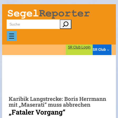
Zum
Inhalt
springen
Suchen
SR Club Login
SR Club
Karibik Langstrecke: Boris Herrmann
mit „Maserati“ muss abbrechen
„Fataler Vorgang“