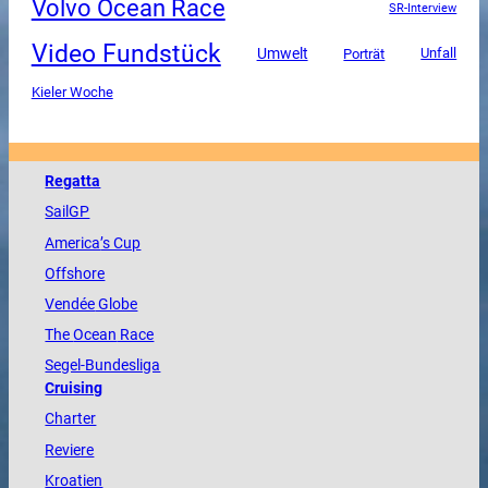
Volvo Ocean Race
SR-Interview
Video Fundstück
Umwelt
Unfall
Porträt
Kieler Woche
Regatta
SailGP
America
’s Cup
Offshore
Vendée
Globe
The
Ocean
Race
Segel-Bundesliga
Cruising
Charter
Reviere
Kroatien