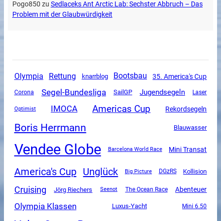
Pogo850
zu
Sedlaceks Ant Arctic Lab: Sechster Abbruch – Das
Problem mit der Glaubwürdigkeit
Olympia
Rettung
Bootsbau
35. America's Cup
knarrblog
Segel-Bundesliga
Jugendsegeln
SailGP
Corona
Laser
Americas Cup
IMOCA
Rekordsegeln
Optimist
Boris Herrmann
Blauwasser
Vendee Globe
Mini Transat
Barcelona World Race
America's Cup
Unglück
DGzRS
Kollision
Big Picture
Cruising
Abenteuer
Jörg Riechers
The Ocean Race
Seenot
Olympia Klassen
Luxus-Yacht
Mini 6.50