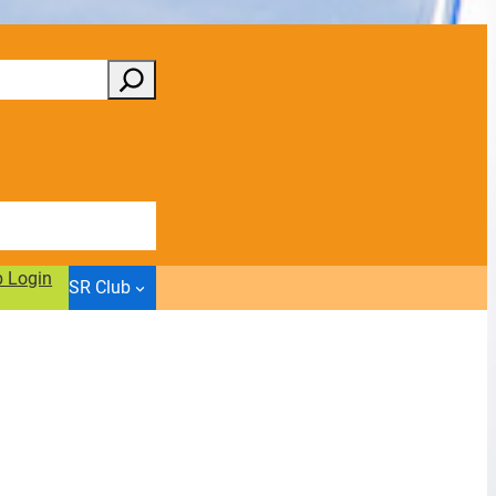
b Login
SR Club