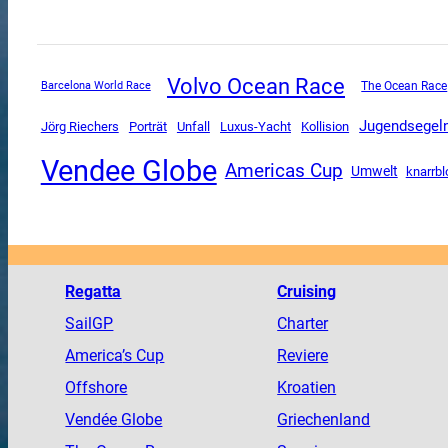
Volvo Ocean Race
The Ocean Race
Barcelona World Race
Jugendsegel
Unfall
Luxus-Yacht
Jörg Riechers
Porträt
Kollision
Vendee Globe
Americas Cup
Umwelt
knarrbl
Regatta
Cruising
SailGP
Charter
America
’s Cup
Reviere
Offshore
Kroatien
Vendée
Globe
Griechenland