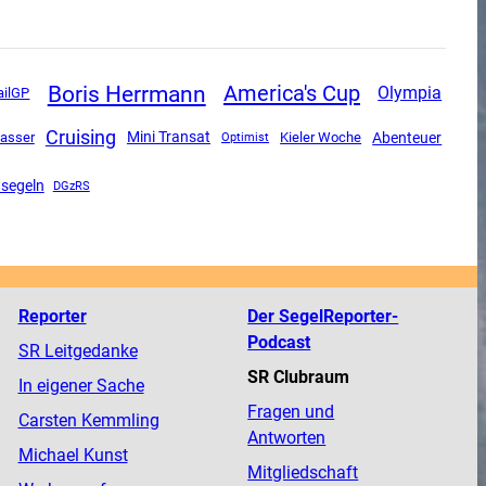
Boris Herrmann
America's Cup
Olympia
ailGP
Cruising
Mini Transat
Abenteuer
asser
Kieler Woche
Optimist
segeln
DGzRS
Reporter
Der SegelReporter-
Podcast
SR Leitgedanke
SR Clubraum
In eigener Sache
Fragen und
Carsten Kemmling
Antworten
Michael Kunst
Mitgliedschaft