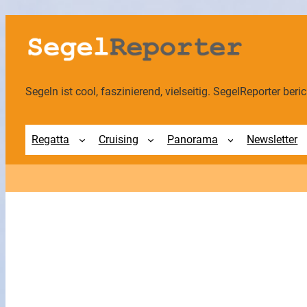
Zum
Inhalt
springen
Segeln ist cool, faszinierend, vielseitig. SegelReporter berich
Regatta
Cruising
Panorama
Newsletter