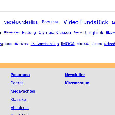
Video Fundstück
Segel-Bundesliga
Bootsbau
S
Unglück
Olympia Klassen
Rettung
n
SR-Interview
Blauw
Seenot
IMOCA
35. America's Cup
Rekord
og
Mini 6.50
Corona
Laser
Big Picture
Panorama
Newsletter
Porträt
Klassenraum
Megayachten
Klassiker
Abenteuer