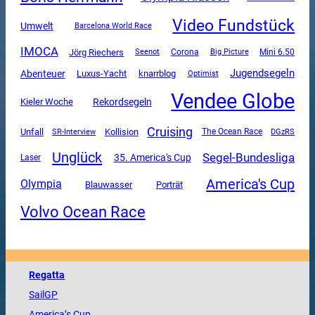
Video Fundstück
Umwelt
Barcelona World Race
IMOCA
Jörg Riechers
Corona
Mini 6.50
Seenot
Big Picture
Jugendsegeln
Abenteuer
Luxus-Yacht
knarrblog
Optimist
Vendee Globe
Rekordsegeln
Kieler Woche
Cruising
Unfall
SR-Interview
Kollision
The Ocean Race
DGzRS
Unglück
Segel-Bundesliga
35. America's Cup
Laser
America's Cup
Olympia
Blauwasser
Porträt
Volvo Ocean Race
Regatta
SailGP
America
’s Cup