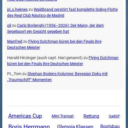
pl_s.heimes
zu
Waldbrand zerstört fast komplette Soling-Flotte
des Real Club Náutico de Madrid
oli
zu
Carlo Borlenghi (1956–2026): Der Mann, der dem
Segelsport ein Gesicht gegeben hat
Manfred
zu
Flying Dutchman küren bei den Finals ihre
Deutschen Meister
Harald Hirzinger (auch capt. Hari genannt)
zu
Flying Dutchman
küren bei den Finals ihre Deutschen Meister
PL_Tom
zu
Stephan Bodens Kolumne: Bayesian Doku mit
„Traumschiff“-Momenten
Americas Cup
Rettung
Mini Transat
SailGP
Boris Herrmann
Olympia Klassen
Bootsbau