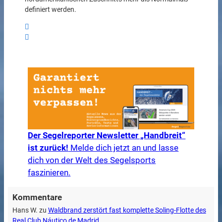
definiert werden.
Der Segelreporter Newsletter „Handbreit“
ist zurück!
Melde dich jetzt an und lasse
dich von der Welt des Segelsports
faszinieren.
Kommentare
Hans W.
zu
Waldbrand zerstört fast komplette Soling-Flotte des
Real Club Náutico de Madrid