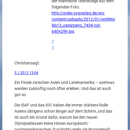
der männliche Teamkollge auf dem
folgenden Foto.
http://srdev.svgverlag.de/wp-
content/uploads/2012/01/optiWor
lds12_capizzano_7434-cut-
640×299.jpg
Christian
sagt:
5.1.2012 13:04
Ein Finale zwischen Asien und Lateinamerika – soetwas
werden zukünftig noch öfter erleben. Und das ist auch
gut so.
Die ISAF und das IOC haben die immer stärkere Rolle
Asiens übrigens schon länger auf dem Schirm, und das
ist auch ein Grund dafür, warum bei den neuen
Olympiaklassen keine Hünen europäisch/
nordamerikanischen Zuschnitts mehr als Normalmaß