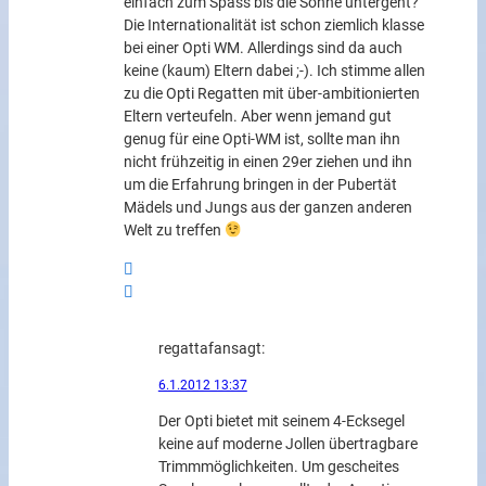
einfach zum Spass bis die Sonne untergeht?
Die Internationalität ist schon ziemlich klasse
bei einer Opti WM. Allerdings sind da auch
keine (kaum) Eltern dabei ;-). Ich stimme allen
zu die Opti Regatten mit über-ambitionierten
Eltern verteufeln. Aber wenn jemand gut
genug für eine Opti-WM ist, sollte man ihn
nicht frühzeitig in einen 29er ziehen und ihn
um die Erfahrung bringen in der Pubertät
Mädels und Jungs aus der ganzen anderen
Welt zu treffen
regattafan
sagt:
6.1.2012 13:37
Der Opti bietet mit seinem 4-Ecksegel
keine auf moderne Jollen übertragbare
Trimmmöglichkeiten. Um gescheites