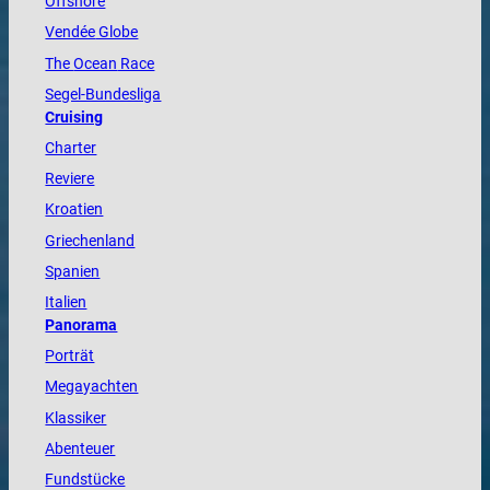
Offshore
Vendée
Globe
The
Ocean
Race
Segel-Bundesliga
Cruising
Charter
Reviere
Kroatien
Griechenland
Spanien
Italien
Panorama
Porträt
Megayachten
Klassiker
Abenteuer
Fundstücke