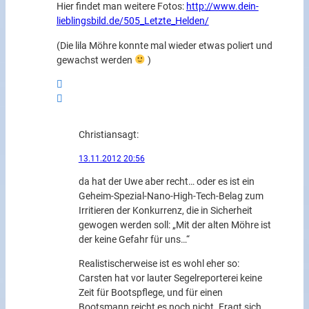
Hier findet man weitere Fotos:
http://www.dein-
lieblingsbild.de/505_Letzte_Helden/
(Die lila Möhre konnte mal wieder etwas poliert und
gewachst werden
)
Christian
sagt:
13.11.2012 20:56
da hat der Uwe aber recht… oder es ist ein
Geheim-Spezial-Nano-High-Tech-Belag zum
Irritieren der Konkurrenz, die in Sicherheit
gewogen werden soll: „Mit der alten Möhre ist
der keine Gefahr für uns…“
Realistischerweise ist es wohl eher so:
Carsten hat vor lauter Segelreporterei keine
Zeit für Bootspflege, und für einen
Bootsmann reicht es noch nicht. Fragt sich