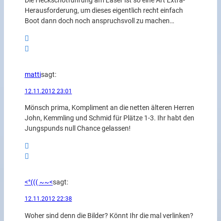
Die Heckschotführung am Laser ist so eine Art Extra-
Herausforderung, um dieses eigentlich recht einfach
Boot dann doch noch anspruchsvoll zu machen…
matti
sagt:
12.11.2012 23:01
Mönsch prima, Kompliment an die netten älteren Herren
John, Kemmling und Schmid für Plätze 1-3. Ihr habt den
Jungspunds null Chance gelassen!
<°((( ~~<
sagt:
12.11.2012 22:38
Woher sind denn die Bilder? Könnt Ihr die mal verlinken?