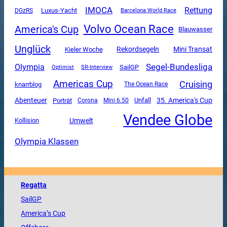
IMOCA
Rettung
Luxus-Yacht
DGzRS
Barcelona World Race
Volvo Ocean Race
America's Cup
Blauwasser
Unglück
Mini Transat
Rekordsegeln
Kieler Woche
Segel-Bundesliga
Olympia
SailGP
SR-Interview
Optimist
Americas Cup
Cruising
knarrblog
The Ocean Race
Abenteuer
Unfall
35. America's Cup
Porträt
Corona
Mini 6.50
Vendee Globe
Umwelt
Kollision
Olympia Klassen
Regatta
SailGP
America
’s Cup