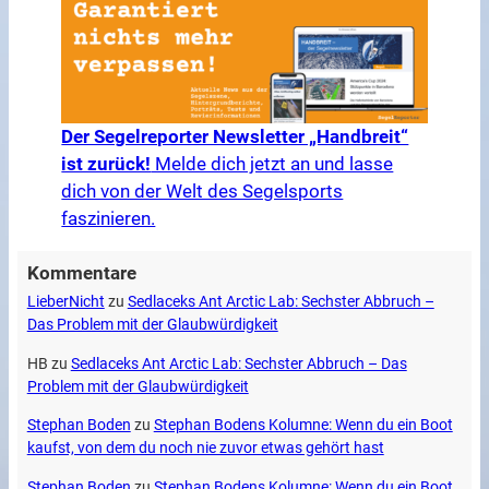
Der Segelreporter Newsletter „Handbreit“
ist zurück!
Melde dich jetzt an und lasse
dich von der Welt des Segelsports
faszinieren.
Kommentare
LieberNicht
zu
Sedlaceks Ant Arctic Lab: Sechster Abbruch –
Das Problem mit der Glaubwürdigkeit
HB
zu
Sedlaceks Ant Arctic Lab: Sechster Abbruch – Das
Problem mit der Glaubwürdigkeit
Stephan Boden
zu
Stephan Bodens Kolumne: Wenn du ein Boot
kaufst, von dem du noch nie zuvor etwas gehört hast
Stephan Boden
zu
Stephan Bodens Kolumne: Wenn du ein Boot