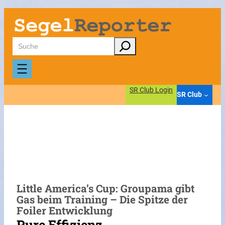
Zum
Inhalt
springen
Suchen
SR Club Login
SR Club
Little America’s Cup: Groupama gibt
Gas beim Training – Die Spitze der
Foiler Entwicklung
Pure Effizienz