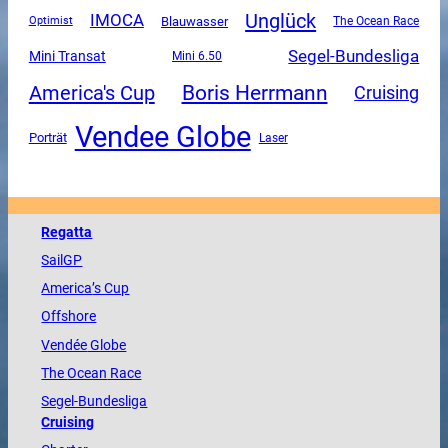
Unglück
IMOCA
Blauwasser
The Ocean Race
Optimist
Segel-Bundesliga
Mini Transat
Mini 6.50
Boris Herrmann
America's Cup
Cruising
Vendee Globe
Porträt
Laser
Regatta
SailGP
America
’s Cup
Offshore
Vendée
Globe
The
Ocean
Race
Segel-Bundesliga
Cruising