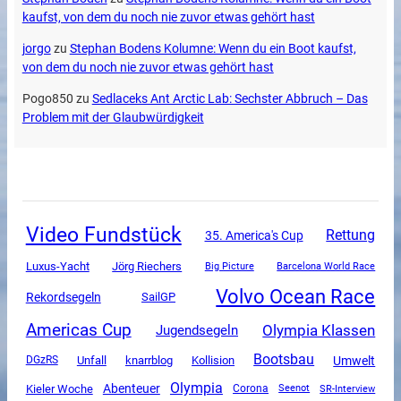
kaufst, von dem du noch nie zuvor etwas gehört hast
jorgo
zu
Stephan Bodens Kolumne: Wenn du ein Boot kaufst,
von dem du noch nie zuvor etwas gehört hast
Pogo850
zu
Sedlaceks Ant Arctic Lab: Sechster Abbruch – Das
Problem mit der Glaubwürdigkeit
Video Fundstück
Rettung
35. America's Cup
Luxus-Yacht
Jörg Riechers
Big Picture
Barcelona World Race
Volvo Ocean Race
Rekordsegeln
SailGP
Americas Cup
Olympia Klassen
Jugendsegeln
Bootsbau
Unfall
Umwelt
DGzRS
knarrblog
Kollision
Olympia
Abenteuer
Kieler Woche
Corona
SR-Interview
Seenot