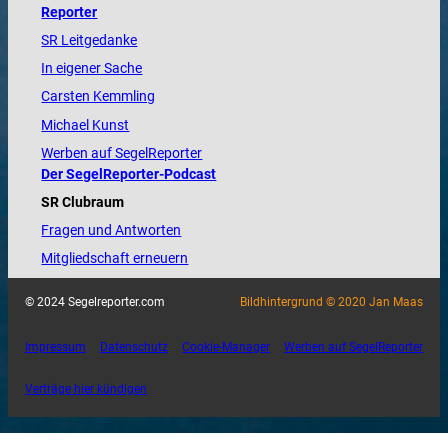
Reporter
SR Leitgedanke
In eigener Sache
Carsten Kemmling
Michael Kunst
Werben auf SegelReporter
Der SegelReporter-Podcast
SR Clubraum
Fragen und Antworten
Mitgliedschaft erneuern
© 2024 Segelreporter.com
Bildhintergrund © 2020 Jan Maas
Impressum
Datenschutz
Cookie-Manager
Werben auf SegelReporter
Verträge hier kündigen