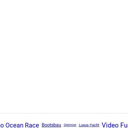
Video F
vo Ocean Race
Bootsbau
Luxus-Yacht
Optimist