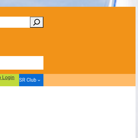
b Login
SR Club