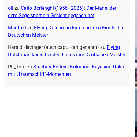
oli
zu
Carlo Borlenghi (1956–2026): Der Mann, der
dem Segelsport ein Gesicht gegeben hat
Manfred
zu
Flying Dutchman küren bei den Finals ihre
Deutschen Meister
Harald Hirzinger (auch capt. Hari genannt)
zu
Flying
Dutchman küren bei den Finals ihre Deutschen Meister
PL_Tom
zu
Stephan Bodens Kolumne: Bayesian Doku
mit „Traumschiff“-Momenten