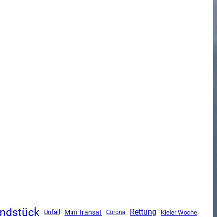
undstück
Rettung
Mini Transat
Unfall
Corona
Kieler Woche