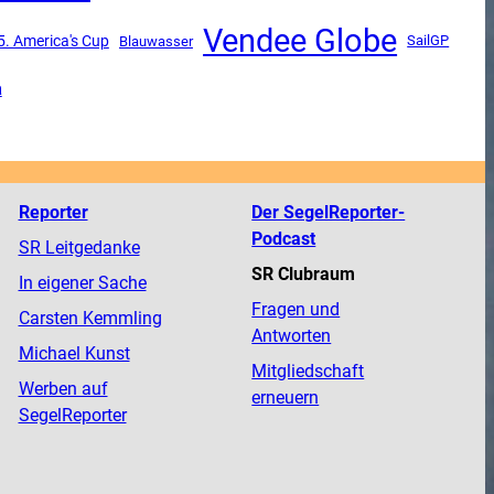
Vendee Globe
5. America's Cup
SailGP
Blauwasser
a
Reporter
Der SegelReporter-
Podcast
SR Leitgedanke
SR Clubraum
In eigener Sache
Fragen und
Carsten Kemmling
Antworten
Michael Kunst
Mitgliedschaft
Werben auf
erneuern
SegelReporter