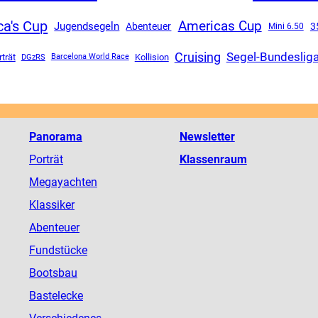
a's Cup
Americas Cup
Jugendsegeln
Abenteuer
3
Mini 6.50
Cruising
Segel-Bundeslig
rträt
DGzRS
Kollision
Barcelona World Race
Panorama
Newsletter
Porträt
Klassenraum
Megayachten
Klassiker
Abenteuer
Fundstücke
Bootsbau
Bastelecke