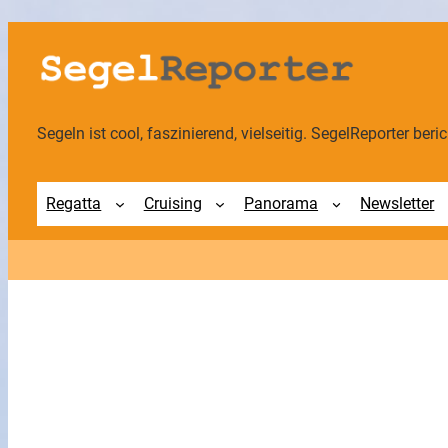
Zum
Inhalt
springen
Segeln ist cool, faszinierend, vielseitig. SegelReporter berich
Regatta
Cruising
Panorama
Newsletter