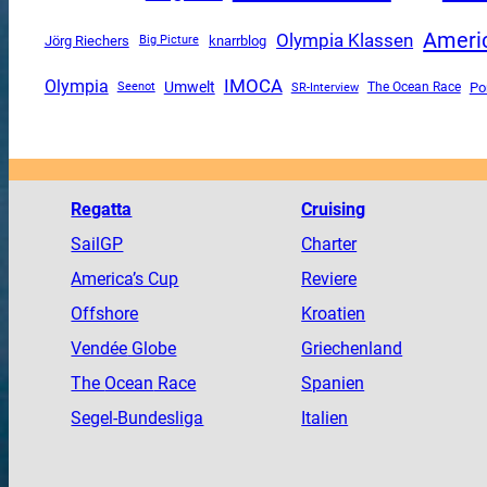
Americ
Olympia Klassen
Jörg Riechers
knarrblog
Big Picture
Olympia
IMOCA
Umwelt
SR-Interview
The Ocean Race
Po
Seenot
Regatta
Cruising
SailGP
Charter
America
’s Cup
Reviere
Offshore
Kroatien
Vendée
Globe
Griechenland
The
Ocean
Race
Spanien
Segel-Bundesliga
Italien