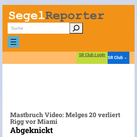
Zum
Inhalt
springen
Suchen
SR Club Login
SR Club
Mastbruch Video: Melges 20 verliert
Rigg vor Miami
Abgeknickt