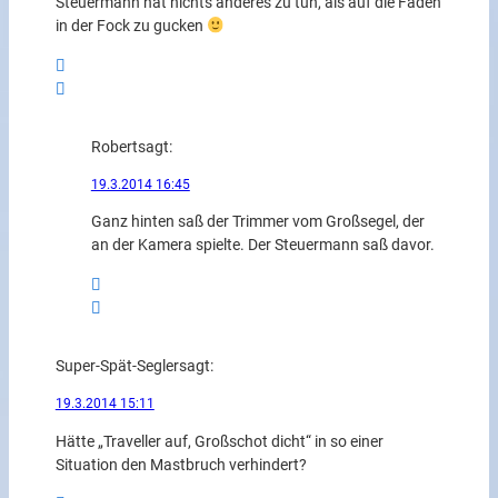
Steuermann hat nichts anderes zu tun, als auf die Fäden
in der Fock zu gucken
Robert
sagt:
19.3.2014 16:45
Ganz hinten saß der Trimmer vom Großsegel, der
an der Kamera spielte. Der Steuermann saß davor.
Super-Spät-Segler
sagt:
19.3.2014 15:11
Hätte „Traveller auf, Großschot dicht“ in so einer
Situation den Mastbruch verhindert?