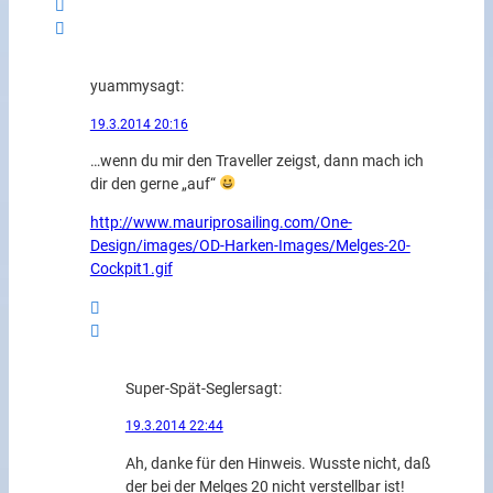
yuammy
sagt:
19.3.2014 20:16
…wenn du mir den Traveller zeigst, dann mach ich
dir den gerne „auf“
http://www.mauriprosailing.com/One-
Design/images/OD-Harken-Images/Melges-20-
Cockpit1.gif
Super-Spät-Segler
sagt:
19.3.2014 22:44
Ah, danke für den Hinweis. Wusste nicht, daß
der bei der Melges 20 nicht verstellbar ist!