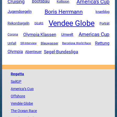
America's Cup
Cruising
Bootsbau
Kollision
Boris Herrmann
Jugendsegeln
knarrblog
Vendee Globe
Rekordsegeln
DGzRS
Porträt
Americas Cup
Olympia Klassen
Umwelt
Corona
Rettung
Unfall
SR-Interview
Blauwasser
Barcelona World Race
Segel-Bundesliga
Olympia
Abenteuer
Regatta
SailGP
America
’s Cup
Offshore
Vendée
Globe
The
Ocean
Race