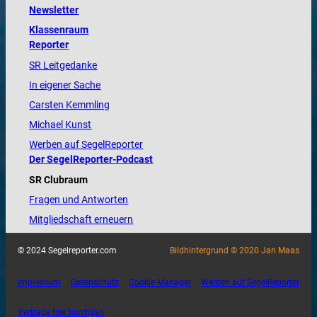
Newsletter
Klassenraum
Reporter
SR Leitgedanke
In eigener Sache
Carsten Kemmling
Michael Kunst
Werben auf SegelReporter
Der SegelReporter-Podcast
SR Clubraum
Fragen und Antworten
Mitgliedschaft erneuern
© 2024 Segelreporter.com
Bildhintergrund © 2020 Jan Maas
Impressum
Datenschutz
Cookie-Manager
Werben auf SegelReporter
Verträge hier kündigen