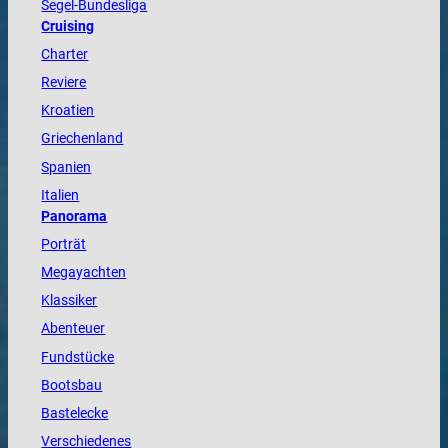
Segel-Bundesliga
Cruising
Charter
Reviere
Kroatien
Griechenland
Spanien
Italien
Panorama
Porträt
Megayachten
Klassiker
Abenteuer
Fundstücke
Bootsbau
Bastelecke
Verschiedenes