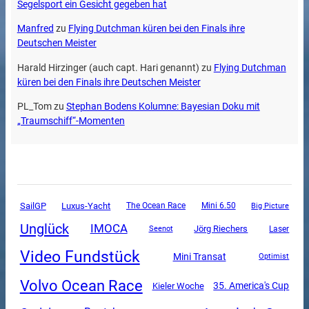
Segelsport ein Gesicht gegeben hat
Manfred
zu
Flying Dutchman küren bei den Finals ihre
Deutschen Meister
Harald Hirzinger (auch capt. Hari genannt)
zu
Flying Dutchman
küren bei den Finals ihre Deutschen Meister
PL_Tom
zu
Stephan Bodens Kolumne: Bayesian Doku mit
„Traumschiff“-Momenten
SailGP
Luxus-Yacht
The Ocean Race
Mini 6.50
Big Picture
Unglück
IMOCA
Jörg Riechers
Seenot
Laser
Video Fundstück
Mini Transat
Optimist
Volvo Ocean Race
35. America's Cup
Kieler Woche