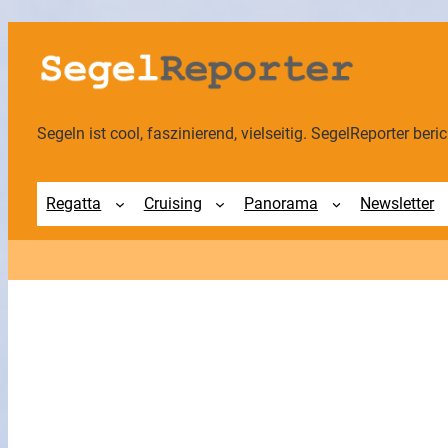
Zum
Inhalt
springen
Segeln ist cool, faszinierend, vielseitig. SegelReporter berich
Regatta
Cruising
Panorama
Newsletter