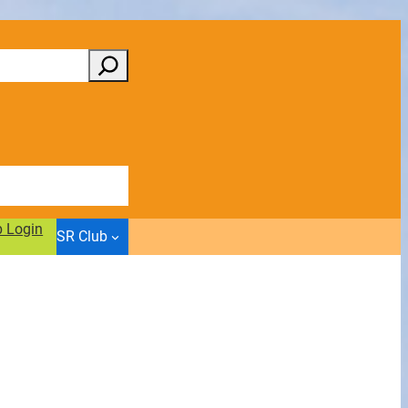
b Login
SR Club