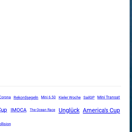
Mini Transat
Rekordsegeln
SailGP
Corona
Mini 6.50
Kieler Woche
Unglück
America's Cup
Cup
IMOCA
The Ocean Race
llision