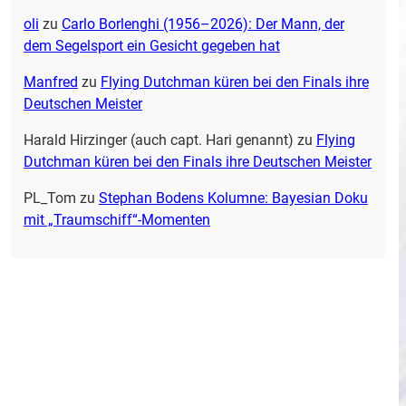
oli
zu
Carlo Borlenghi (1956–2026): Der Mann, der
dem Segelsport ein Gesicht gegeben hat
Manfred
zu
Flying Dutchman küren bei den Finals ihre
Deutschen Meister
Harald Hirzinger (auch capt. Hari genannt)
zu
Flying
Dutchman küren bei den Finals ihre Deutschen Meister
PL_Tom
zu
Stephan Bodens Kolumne: Bayesian Doku
mit „Traumschiff“-Momenten