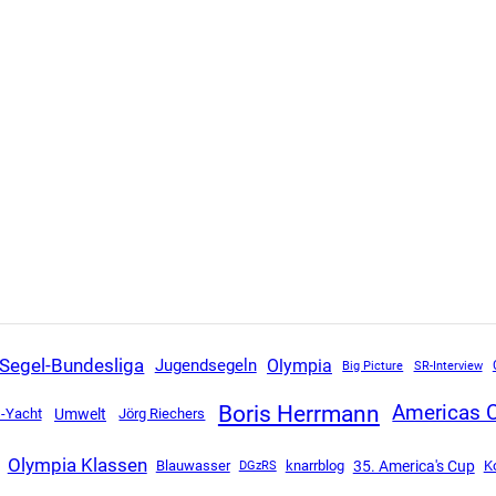
Segel-Bundesliga
Olympia
Jugendsegeln
SR-Interview
Big Picture
Boris Herrmann
Americas 
-Yacht
Umwelt
Jörg Riechers
Olympia Klassen
35. America's Cup
Blauwasser
DGzRS
knarrblog
Ko