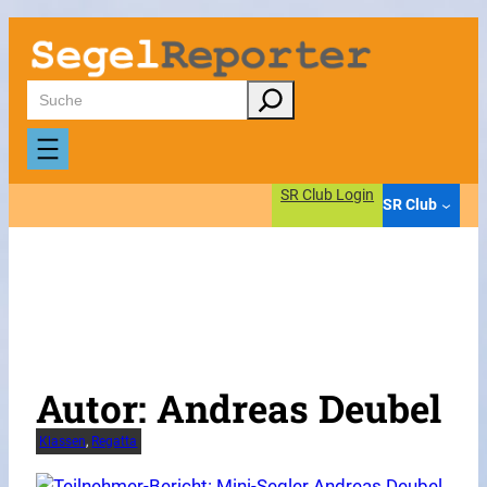
Zum
Inhalt
springen
Suchen
SR Club Login
SR Club
Autor:
Andreas Deubel
Klassen
, 
Regatta