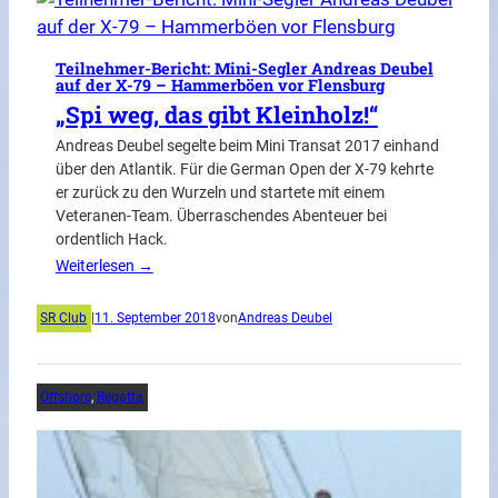
Teilnehmer-Bericht: Mini-Segler Andreas Deubel
auf der X-79 – Hammerböen vor Flensburg
„Spi weg, das gibt Kleinholz!“
Andreas Deubel segelte beim Mini Transat 2017 einhand
über den Atlantik. Für die German Open der X-79 kehrte
er zurück zu den Wurzeln und startete mit einem
Veteranen-Team. Überraschendes Abenteuer bei
ordentlich Hack.
Weiterlesen →
SR Club
|
11. September 2018
von
Andreas Deubel
Offshore
, 
Regatta