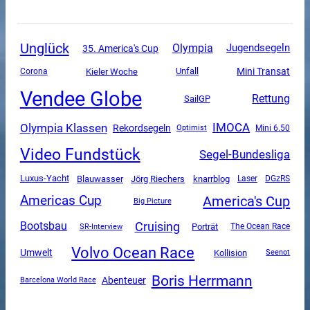
Unglück
Olympia
Jugendsegeln
35. America's Cup
Mini Transat
Unfall
Corona
Kieler Woche
Vendee Globe
Rettung
SailGP
Olympia Klassen
IMOCA
Rekordsegeln
Mini 6.50
Optimist
Video Fundstück
Segel-Bundesliga
Luxus-Yacht
Blauwasser
Jörg Riechers
knarrblog
DGzRS
Laser
America's Cup
Americas Cup
Big Picture
Cruising
Bootsbau
SR-Interview
Porträt
The Ocean Race
Volvo Ocean Race
Umwelt
Kollision
Seenot
Boris Herrmann
Abenteuer
Barcelona World Race