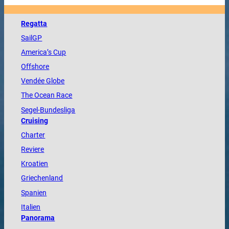
Regatta
SailGP
America
’s Cup
Offshore
Vendée
Globe
The
Ocean
Race
Segel-Bundesliga
Cruising
Charter
Reviere
Kroatien
Griechenland
Spanien
Italien
Panorama