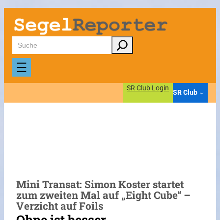
Zum
Inhalt
springen
Suchen
SR Club Login
SR Club
Mini Transat: Simon Koster startet
zum zweiten Mal auf „Eight Cube“ –
Verzicht auf Foils
Ohne ist besser