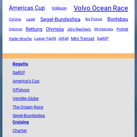
Volvo Ocean Race
Americas Cup
Kollision
Segel-Bundesliga
Bootsbau
Corona
Laser
Big Picture
Rettung
Olympia
Jörg Riechers
SR-Interview
Porträt
Optimist
Mini Transat
Luxus-Yacht
Unfall
SailGP
Kieler Woche
Regatta
SailGP
America
’s Cup
Offshore
Vendée
Globe
The
Ocean
Race
Segel-Bundesliga
Cruising
Charter