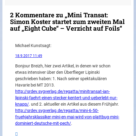
2 Kommentare zu „Mini Transat:
Simon Koster startet zum zweiten Mal
auf „Eight Cube“ – Verzicht auf Foils“
Michael Kunst
sagt:
18.9.2017 11:49
Bonjour Breizh, hier zwei Artikel, in denen wir schon
etwas intensiver über den Überflieger Lipinski
geschrieben haben: 1. Nach seiner spektakulären
Havarie bei MT 2013.
http://srdev.svgverlag.de/regatta/minitransat-ian-
lipinski-faehrt-einen-stecker-kentert-und-ueberlebt-nur-
knapp/
. und 2. aktueller ein Artikel aus diesem Frühjahr.
http://srdev.svgverlag.de/regatta/mini-6-50-
fruehjahrsklassiker-mini-en-mai-wird-von-plattbug-mini-
dominiert-deutsche-mit-pech/
.