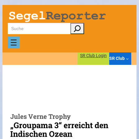
Zum
Inhalt
springen
Suchen
SR Club Login
SR Club
Jules Verne Trophy
„Groupama 3“ erreicht den
Indischen Ozean