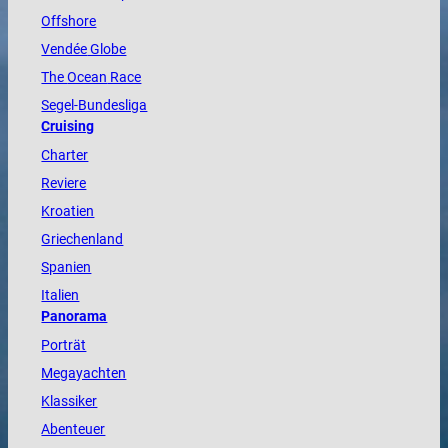
Offshore
Vendée
Globe
The
Ocean
Race
Segel-Bundesliga
Cruising
Charter
Reviere
Kroatien
Griechenland
Spanien
Italien
Panorama
Porträt
Megayachten
Klassiker
Abenteuer