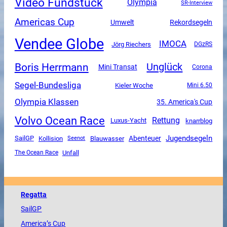
Video Fundstück
Olympia
SR-Interview
Americas Cup
Umwelt
Rekordsegeln
Vendee Globe
IMOCA
Jörg Riechers
DGzRS
Boris Herrmann
Unglück
Mini Transat
Corona
Segel-Bundesliga
Kieler Woche
Mini 6.50
Olympia Klassen
35. America's Cup
Volvo Ocean Race
Rettung
Luxus-Yacht
knarrblog
Jugendsegeln
SailGP
Abenteuer
Kollision
Blauwasser
Seenot
Unfall
The Ocean Race
Regatta
SailGP
America
’s Cup