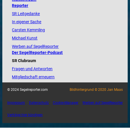
Reporter
SR Leitgedanke
In eigener Sache
Carsten Kemmling
Michael Kunst
Werben auf SegelReporter
Der SegelReporter-Podcast
SR Clubraum
Fragen und Antworten
Mitgliedschaft erneuern
© 2024 Segelreporter.com
Bildhintergrund © 2020 Jan Maas
Impressum
Datenschutz
Cookie-Manager
Werben auf SegelReporter
Verträge hier kündigen