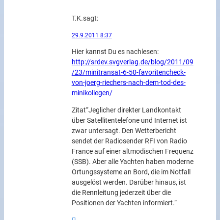
T.K.
sagt:
29.9.2011 8:37
Hier kannst Du es nachlesen:
http://srdev.svgverlag.de/blog/2011/09
/23/minitransat-6-50-favoritencheck-
von-joerg-riechers-nach-dem-tod-des-
minikollegen/
Zitat“Jeglicher direkter Landkontakt
über Satellitentelefone und Internet ist
zwar untersagt. Den Wetterbericht
sendet der Radiosender RFI von Radio
France auf einer altmodischen Frequenz
(SSB). Aber alle Yachten haben moderne
Ortungssysteme an Bord, die im Notfall
ausgelöst werden. Darüber hinaus, ist
die Rennleitung jederzeit über die
Positionen der Yachten informiert.“