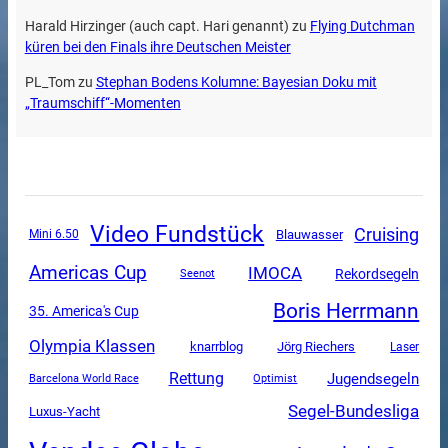
Harald Hirzinger (auch capt. Hari genannt)
zu
Flying Dutchman
küren bei den Finals ihre Deutschen Meister
PL_Tom
zu
Stephan Bodens Kolumne: Bayesian Doku mit
„Traumschiff“-Momenten
Video Fundstück
Cruising
Mini 6.50
Blauwasser
Americas Cup
IMOCA
Rekordsegeln
Seenot
Boris Herrmann
35. America's Cup
Olympia Klassen
knarrblog
Jörg Riechers
Laser
Rettung
Jugendsegeln
Barcelona World Race
Optimist
Segel-Bundesliga
Luxus-Yacht