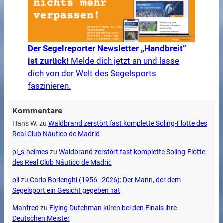
Der Segelreporter Newsletter „Handbreit“
ist zurück!
Melde dich jetzt an und lasse
dich von der Welt des Segelsports
faszinieren.
Kommentare
Hans W.
zu
Waldbrand zerstört fast komplette Soling-Flotte des
Real Club Náutico de Madrid
pl_s.heimes
zu
Waldbrand zerstört fast komplette Soling-Flotte
des Real Club Náutico de Madrid
oli
zu
Carlo Borlenghi (1956–2026): Der Mann, der dem
Segelsport ein Gesicht gegeben hat
Manfred
zu
Flying Dutchman küren bei den Finals ihre
Deutschen Meister