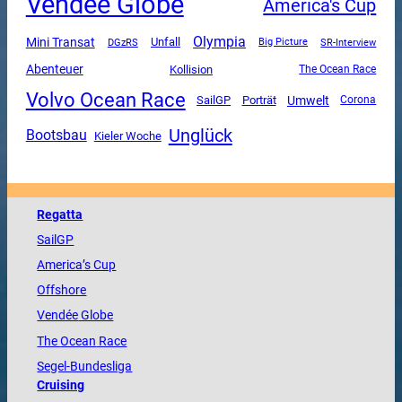
Vendee Globe
America's Cup
Olympia
Mini Transat
Unfall
DGzRS
SR-Interview
Big Picture
Abenteuer
Kollision
The Ocean Race
Volvo Ocean Race
SailGP
Umwelt
Porträt
Corona
Unglück
Bootsbau
Kieler Woche
Regatta
SailGP
America
’s Cup
Offshore
Vendée
Globe
The
Ocean
Race
Segel-Bundesliga
Cruising