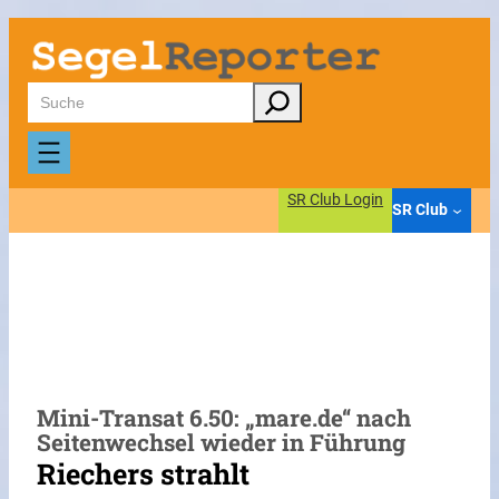
Zum
Inhalt
springen
Suchen
SR Club Login
SR Club
Mini-Transat 6.50: „mare.de“ nach
Seitenwechsel wieder in Führung
Riechers strahlt