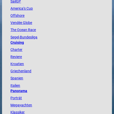
SailGP
America
’s Cup
Offshore
Vendée
Globe
The
Ocean
Race
Segel-Bundesliga
Cruising
Charter
Reviere
Kroatien
Griechenland
Spanien
Italien
Panorama
Porträt
Megayachten
Klassiker