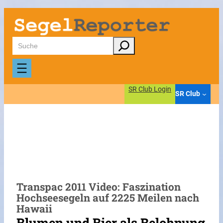
Zum
Inhalt
springen
Suchen
SR Club Login
SR Club
Transpac 2011 Video: Faszination
Hochseesegeln auf 2225 Meilen nach
Hawaii
Blumen und Bier als Belohnung