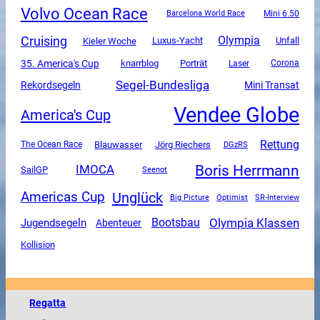
Volvo Ocean Race
Mini 6.50
Barcelona World Race
Cruising
Olympia
Luxus-Yacht
Unfall
Kieler Woche
35. America's Cup
knarrblog
Porträt
Corona
Laser
Segel-Bundesliga
Mini Transat
Rekordsegeln
Vendee Globe
America's Cup
Rettung
The Ocean Race
Blauwasser
Jörg Riechers
DGzRS
Boris Herrmann
IMOCA
SailGP
Seenot
Unglück
Americas Cup
SR-Interview
Big Picture
Optimist
Olympia Klassen
Jugendsegeln
Bootsbau
Abenteuer
Kollision
Regatta