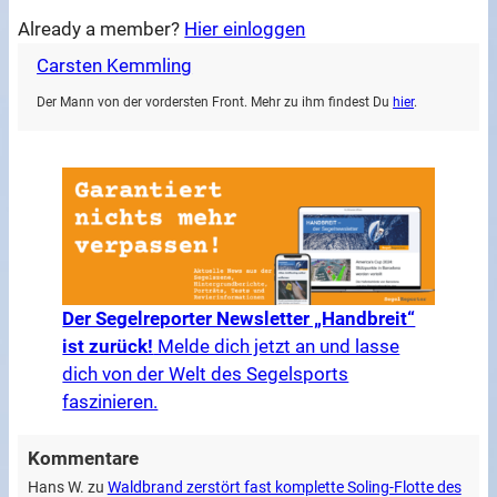
Already a member?
Hier einloggen
Carsten Kemmling
Der Mann von der vordersten Front. Mehr zu ihm findest Du
hier
.
Der Segelreporter Newsletter „Handbreit“
ist zurück!
Melde dich jetzt an und lasse
dich von der Welt des Segelsports
faszinieren.
Kommentare
Hans W.
zu
Waldbrand zerstört fast komplette Soling-Flotte des