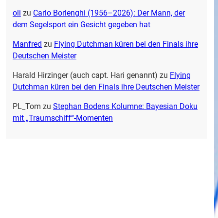
oli
zu
Carlo Borlenghi (1956–2026): Der Mann, der
dem Segelsport ein Gesicht gegeben hat
Manfred
zu
Flying Dutchman küren bei den Finals ihre
Deutschen Meister
Harald Hirzinger (auch capt. Hari genannt)
zu
Flying
Dutchman küren bei den Finals ihre Deutschen Meister
PL_Tom
zu
Stephan Bodens Kolumne: Bayesian Doku
mit „Traumschiff“-Momenten