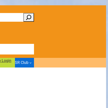
b Login
SR Club