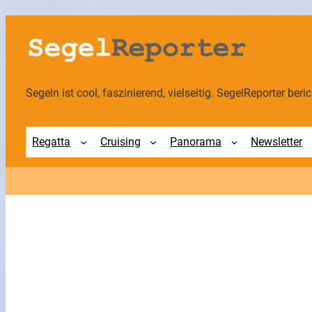
Zum
Inhalt
springen
Segeln ist cool, faszinierend, vielseitig. SegelReporter berich
Regatta
Cruising
Panorama
Newsletter