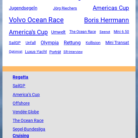
Americas Cup
Jugendsegeln
Jörg Riechers
Volvo Ocean Race
Boris Herrmann
America's Cup
Umwelt
The Ocean Race
Mini 6.50
Seenot
Olympia
Rettung
Mini Transat
SailGP
Unfall
Kollision
Luxus-Yacht
Porträt
SR-Interview
Optimist
Regatta
SailGP
America
’s Cup
Offshore
Vendée
Globe
The
Ocean
Race
Segel-Bundesliga
Cruising