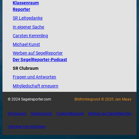
Klassenraum
Reporter
SR Leitgedanke
In eigener Sache
Carsten Kemmling
Michael Kunst
Werben auf SegelReporter
Der SegelReporter-Podcast
SR Clubraum
Fragen und Antworten
Mitgliedschaft erneuern
© 2024 Segelreporter.com
Bildhintergrund © 2020 Jan Maas
Impressum
Datenschutz
Cookie-Manager
Werben auf SegelReporter
Verträge hier kündigen