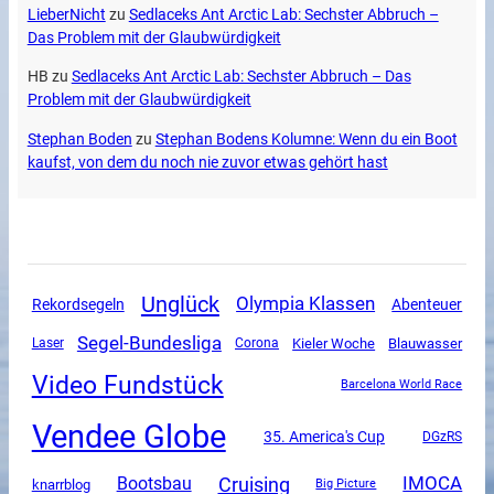
LieberNicht
zu
Sedlaceks Ant Arctic Lab: Sechster Abbruch –
Das Problem mit der Glaubwürdigkeit
HB
zu
Sedlaceks Ant Arctic Lab: Sechster Abbruch – Das
Problem mit der Glaubwürdigkeit
Stephan Boden
zu
Stephan Bodens Kolumne: Wenn du ein Boot
kaufst, von dem du noch nie zuvor etwas gehört hast
Unglück
Olympia Klassen
Rekordsegeln
Abenteuer
Segel-Bundesliga
Corona
Kieler Woche
Blauwasser
Laser
Video Fundstück
Barcelona World Race
Vendee Globe
35. America's Cup
DGzRS
Cruising
IMOCA
Bootsbau
knarrblog
Big Picture