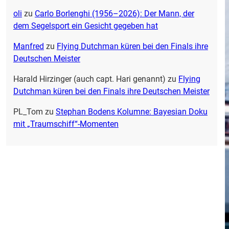
oli
zu
Carlo Borlenghi (1956–2026): Der Mann, der
dem Segelsport ein Gesicht gegeben hat
Manfred
zu
Flying Dutchman küren bei den Finals ihre
Deutschen Meister
Harald Hirzinger (auch capt. Hari genannt)
zu
Flying
Dutchman küren bei den Finals ihre Deutschen Meister
PL_Tom
zu
Stephan Bodens Kolumne: Bayesian Doku
mit „Traumschiff“-Momenten