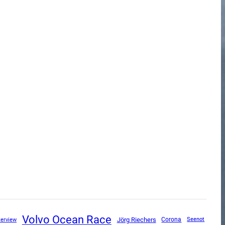
Volvo Ocean Race
terview
Jörg Riechers
Corona
Seenot