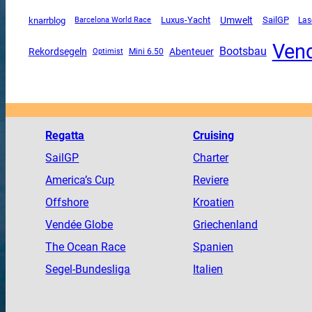
Luxus-Yacht
Umwelt
SailGP
knarrblog
Barcelona World Race
Las
Ven
Bootsbau
Rekordsegeln
Abenteuer
Mini 6.50
Optimist
Regatta
Cruising
SailGP
Charter
America
’s Cup
Reviere
Offshore
Kroatien
Vendée
Globe
Griechenland
The
Ocean
Race
Spanien
Segel-Bundesliga
Italien