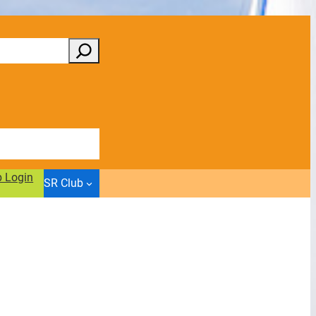
b Login
SR Club