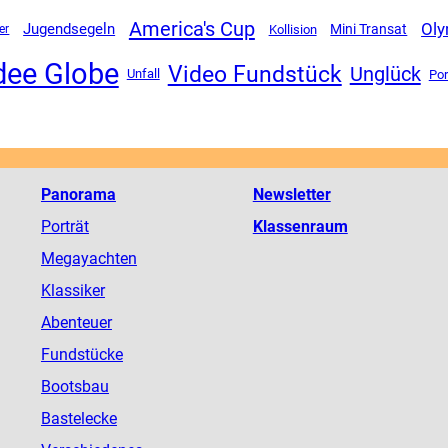
America's Cup
Oly
Jugendsegeln
Mini Transat
Kollision
er
dee Globe
Video Fundstück
Unglück
Unfall
Por
Panorama
Newsletter
Porträt
Klassenraum
Megayachten
Klassiker
Abenteuer
Fundstücke
Bootsbau
Bastelecke