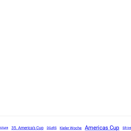
Americas Cup
35. America's Cup
DGzRS
Kieler Woche
SR-In
icture