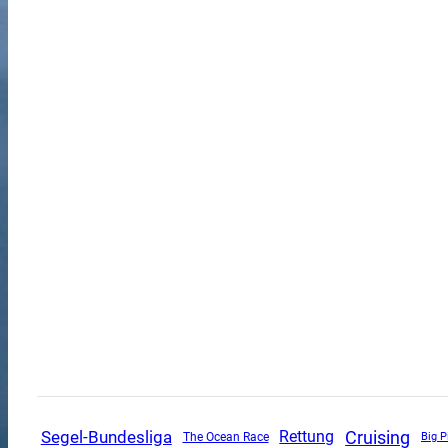
Segel-Bundesliga
Cruising
Rettung
The Ocean Race
Big P