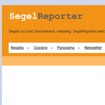
Zum
Inhalt
springen
Segeln ist cool, faszinierend, vielseitig. SegelReporter berich
Regatta
Cruising
Panorama
Newsletter