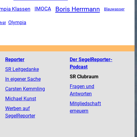
Boris Herrmann
mpia Klassen
IMOCA
Blauwasser
Olympia
trät
Reporter
Der SegelReporter-
Podcast
SR Leitgedanke
SR Clubraum
In eigener Sache
Fragen und
Carsten Kemmling
Antworten
Michael Kunst
Mitgliedschaft
Werben auf
erneuern
SegelReporter