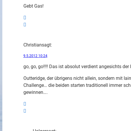
Gebt Gas!
Christian
sagt:
9.5.2012 10:24
go, go, go!!!! Das ist absolut verdient angesichts der
Outteridge, der übrigens nicht allein, sondern mit Iai
Challenge… die beiden starten traditionell immer sc
gewinnen….