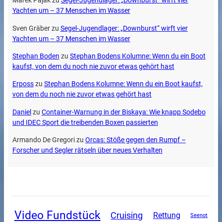
Marek Pajak
zu
Segel-Jugendlager: „Downburst“ wirft vier
Yachten um – 37 Menschen im Wasser
Sven Gräber
zu
Segel-Jugendlager: „Downburst“ wirft vier
Yachten um – 37 Menschen im Wasser
Stephan Boden
zu
Stephan Bodens Kolumne: Wenn du ein Boot
kaufst, von dem du noch nie zuvor etwas gehört hast
Erposs
zu
Stephan Bodens Kolumne: Wenn du ein Boot kaufst,
von dem du noch nie zuvor etwas gehört hast
Daniel
zu
Container-Warnung in der Biskaya: Wie knapp Sodebo
und IDEC Sport die treibenden Boxen passierten
Armando De Gregori
zu
Orcas: Stöße gegen den Rumpf –
Forscher und Segler rätseln über neues Verhalten
Video Fundstück
Cruising
Rettung
Seenot