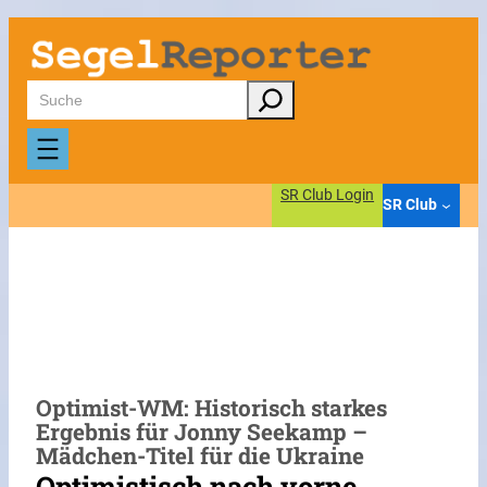
Zum
Inhalt
springen
Suchen
SR Club Login
SR Club
Optimist-WM: Historisch starkes
Ergebnis für Jonny Seekamp –
Mädchen-Titel für die Ukraine
Optimistisch nach vorne