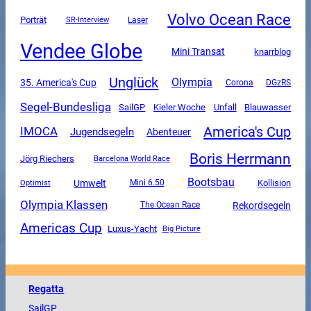
Volvo Ocean Race
Porträt
SR-Interview
Laser
Vendee Globe
Mini Transat
knarrblog
Unglück
Olympia
35. America's Cup
Corona
DGzRS
Segel-Bundesliga
SailGP
Unfall
Kieler Woche
Blauwasser
America's Cup
IMOCA
Jugendsegeln
Abenteuer
Boris Herrmann
Jörg Riechers
Barcelona World Race
Bootsbau
Umwelt
Mini 6.50
Kollision
Optimist
Olympia Klassen
Rekordsegeln
The Ocean Race
Americas Cup
Luxus-Yacht
Big Picture
Regatta
SailGP