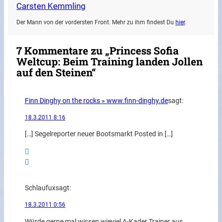
Carsten Kemmling
Der Mann von der vordersten Front. Mehr zu ihm findest Du
hier
.
7 Kommentare zu „Princess Sofia
Weltcup: Beim Training landen Jollen
auf den Steinen“
Finn Dinghy on the rocks » www.finn-dinghy.de
sagt:
18.3.2011 8:16
[…] Segelreporter neuer Bootsmarkt Posted in […]
Schlaufux
sagt:
18.3.2011 0:56
Würde gerne mal wissen wieviel A-Kader Trainer aus