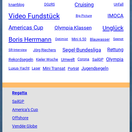
Cruising
Unfall
knarrblog
DGzRS
Video Fundstück
IMOCA
Big Picture
Unglück
Americas Cup
Olympia Klassen
Boris Herrmann
Mini 6.50
Blauwasser
Optimist
Seenot
Segel-Bundesliga
Rettung
SR-Interview
Jörg Riechers
Olympia
Rekordsegeln
Umwelt
SailGP
Kieler Woche
Corona
Jugendsegeln
Mini Transat
Luxus-Yacht
Porträt
Laser
Regatta
SailGP
America
’s Cup
Offshore
Vendée
Globe