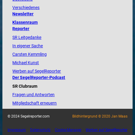
Verschiedenes
Newsletter
Klassenraum
Reporter
SR Leitgedanke
In eigener Sache
Carsten Kemmling
Michael Kunst
Werben auf SegelReporter
Der SegelReporter-Podcast
SR Clubraum
Fragen und Antworten
Mitgliedschaft erneuern
© 2024 Segelreporter.com
Bildhintergrund © 2020 Jan Maas
Impressum
Datenschutz
Cookie-Manager
Werben auf SegelReporter