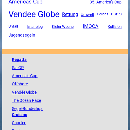
Americas Cup
35. America's Cup
Vendee Globe
Rettung
Umwelt
Corona
DGzRS
IMOCA
Unfall
knarrblog
Kieler Woche
Kollision
Jugendsegeln
Regatta
SailGP
America
’s Cup
Offshore
Vendée
Globe
The
Ocean
Race
Segel-Bundesliga
Cruising
Charter