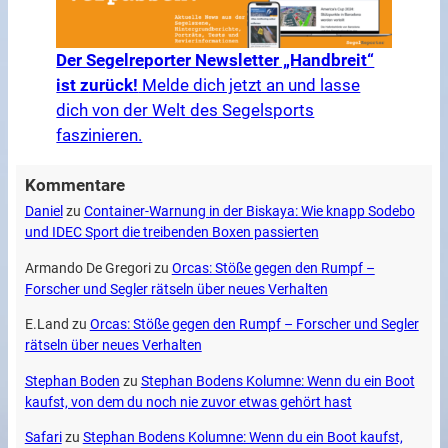
Der Segelreporter Newsletter „Handbreit“
ist zurück!
Melde dich jetzt an und lasse
dich von der Welt des Segelsports
faszinieren.
Kommentare
Daniel
zu
Container-Warnung in der Biskaya: Wie knapp Sodebo
und IDEC Sport die treibenden Boxen passierten
Armando De Gregori
zu
Orcas: Stöße gegen den Rumpf –
Forscher und Segler rätseln über neues Verhalten
E.Land
zu
Orcas: Stöße gegen den Rumpf – Forscher und Segler
rätseln über neues Verhalten
Stephan Boden
zu
Stephan Bodens Kolumne: Wenn du ein Boot
kaufst, von dem du noch nie zuvor etwas gehört hast
Safari
zu
Stephan Bodens Kolumne: Wenn du ein Boot kaufst,