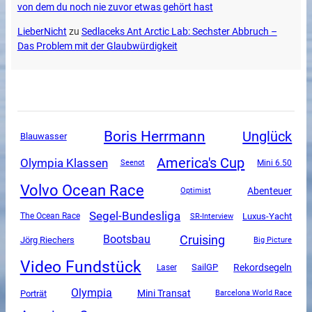
von dem du noch nie zuvor etwas gehört hast
LieberNicht
zu
Sedlaceks Ant Arctic Lab: Sechster Abbruch –
Das Problem mit der Glaubwürdigkeit
Boris Herrmann
Unglück
Blauwasser
America's Cup
Olympia Klassen
Mini 6.50
Seenot
Volvo Ocean Race
Abenteuer
Optimist
Segel-Bundesliga
Luxus-Yacht
The Ocean Race
SR-Interview
Cruising
Bootsbau
Jörg Riechers
Big Picture
Video Fundstück
SailGP
Rekordsegeln
Laser
Olympia
Mini Transat
Porträt
Barcelona World Race